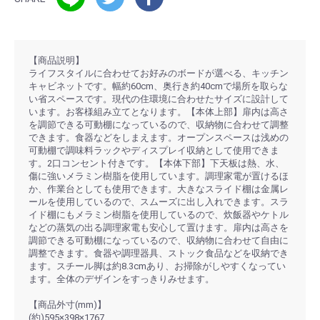
【商品説明】
ライフスタイルに合わせてお好みのボードが選べる、キッチン
キャビネットです。幅約60cm、奥行き約40cmで場所を取らな
い省スペースです。現代の住環境に合わせたサイズに設計して
います。お客様組み立てとなります。【本体上部】扉内は高さ
を調節できる可動棚になっているので、収納物に合わせて調整
できます。食器などをしまえます。オープンスペースは浅めの
可動棚で調味料ラックやディスプレイ収納として使用できま
す。2口コンセント付きです。【本体下部】下天板は熱、水、
傷に強いメラミン樹脂を使用しています。調理家電が置けるほ
か、作業台としても使用できます。大きなスライド棚は金属レ
ールを使用しているので、スムーズに出し入れできます。スラ
イド棚にもメラミン樹脂を使用しているので、炊飯器やケトル
などの蒸気の出る調理家電も安心して置けます。扉内は高さを
調節できる可動棚になっているので、収納物に合わせて自由に
調整できます。食器や調理器具、ストック食品などを収納でき
ます。スチール脚は約8.3cmあり、お掃除がしやすくなってい
ます。全体のデザインをすっきりみせます。
【商品外寸(mm)】
(約)595×398×1767