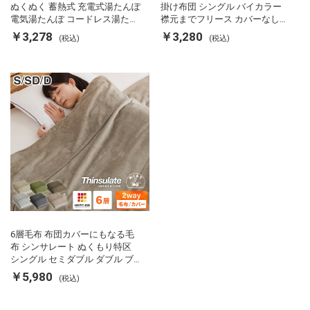
ぬくぬく 蓄熱式 充電式湯たんぽ
掛け布団 シングル バイカラー
電気湯たんぽ コードレス湯たん
襟元までフリース カバーなしで
ぽ エコ 節電 節約 省エネ 充電式
使える 軽い 丸洗い 断熱 保温 抗
￥3,278
￥3,280
(税込)
(税込)
エコ電気あんか EWT-2143 スリ
菌防臭 洗える 防ダニ 軽量 ホコ
ーアップ
リが出にくい 低ホル 暖かい 冬
用掛け布団 掛ふとん 暖かさ羽毛
の約2倍 thinsulate
6層毛布 布団カバーにもなる毛
布 シンサレート ぬくもり特区
シングル セミダブル ダブル ブ
ランケット 掛け布団カバー フラ
￥5,980
(税込)
ンネル 保温 蓄熱 吸湿 発熱 断熱
軽い 冬用掛け布団 冬用 布団 洗
える