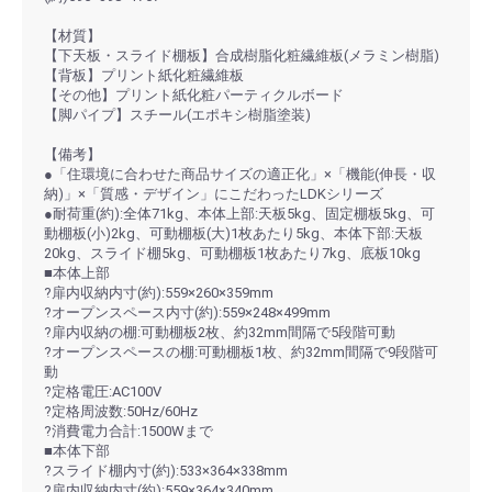
【材質】
【下天板・スライド棚板】合成樹脂化粧繊維板(メラミン樹脂)
【背板】プリント紙化粧繊維板
【その他】プリント紙化粧パーティクルボード
【脚パイプ】スチール(エポキシ樹脂塗装)
【備考】
●「住環境に合わせた商品サイズの適正化」×「機能(伸長・収
納)」×「質感・デザイン」にこだわったLDKシリーズ
●耐荷重(約):全体71kg、本体上部:天板5kg、固定棚板5kg、可
動棚板(小)2kg、可動棚板(大)1枚あたり5kg、本体下部:天板
20kg、スライド棚5kg、可動棚板1枚あたり7kg、底板10kg
■本体上部
?扉内収納内寸(約):559×260×359mm
?オープンスペース内寸(約):559×248×499mm
?扉内収納の棚:可動棚板2枚、約32mm間隔で5段階可動
?オープンスペースの棚:可動棚板1枚、約32mm間隔で9段階可
動
?定格電圧:AC100V
?定格周波数:50Hz/60Hz
?消費電力合計:1500Wまで
■本体下部
?スライド棚内寸(約):533×364×338mm
?扉内収納内寸(約):559×364×340mm