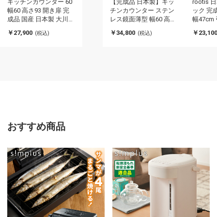
キッチンカウンター 60
【完成品 日本製】キッ
rooti
幅60 高さ93 開き扉 完
チンカウンター ステン
ック 完成
成品 国産 日本製 大川家
レス鏡面薄型 幅60 高さ
幅47cm
具 レンジ台 カウンター
85 奥行30 4段 背面化粧
潟県南
￥27,900
￥34,800
￥23,10
(税込)
(税込)
テーブル 食器棚 キッチ
仕上げ 鏡面仕上げ 間仕
ステンレ
ンボード 引き出し 大容
切り オープンスライド
洗器台 
量(代引不可)
完成品 国産 テーブル 食
き台 収
器棚 キッチンボード 引
所 boku
き出し(代引不可)
おすすめ商品