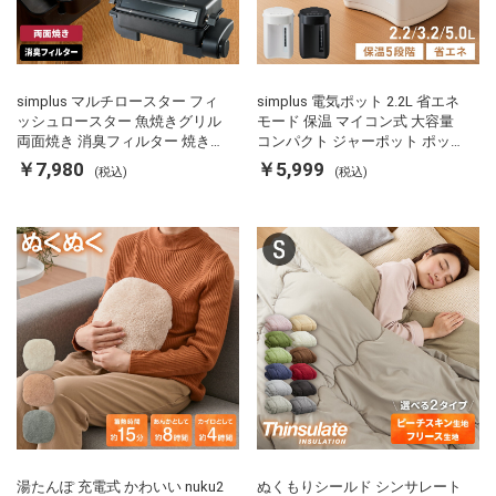
simplus マルチロースター フィ
simplus 電気ポット 2.2L 省エネ
ッシュロースター 魚焼きグリル
モード 保温 マイコン式 大容量
両面焼き 消臭フィルター 焼き魚
コンパクト ジャーポット ポット
両面ヒーター タイマー付き SP-
カルキ抜き 空焚き防止 温度調節
￥7,980
￥5,999
(税込)
(税込)
FRS01 マットブラック シンプラ
軽量 SP-PD22 シンプラス
ス
湯たんぽ 充電式 かわいい nuku2
ぬくもりシールド シンサレート