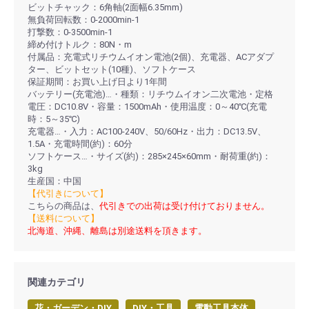
ビットチャック：6角軸(2面幅6.35mm)
無負荷回転数：0-2000min-1
打撃数：0-3500min-1
締め付けトルク：80N・m
付属品：充電式リチウムイオン電池(2個)、充電器、ACアダプ
ター、ビットセット(10種)、ソフトケース
保証期間：お買い上げ日より1年間
バッテリー(充電池)…・種類：リチウムイオン二次電池・定格
電圧：DC10.8V・容量：1500mAh・使用温度：0～40℃(充電
時：5～35℃)
充電器…・入力：AC100-240V、50/60Hz・出力：DC13.5V、
1.5A・充電時間(約)：60分
ソフトケース…・サイズ(約)：285×245×60mm・耐荷重(約)：
3kg
生産国：中国
【代引きについて】
こちらの商品は、
代引きでの出荷は受け付けておりません。
【送料について】
北海道、沖縄、離島は別途送料を頂きます。
関連カテゴリ
花・ガーデン・DIY
DIY・工具
電動工具本体