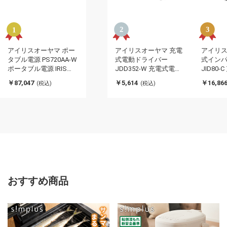
アイリスオーヤマ ポー
アイリスオーヤマ 充電
アイリス
タブル電源 PS720AA-W
式電動ドライバー
式イン
ポータブル電源 IRIS
JDD352-W 充電式電動
JID80
OYAMA(代引不可)
ドライバー IRIS
クトドライ
￥87,047
￥5,614
￥16,86
(税込)
(税込)
OYAMA(代引不可)
OYAMA
おすすめ商品