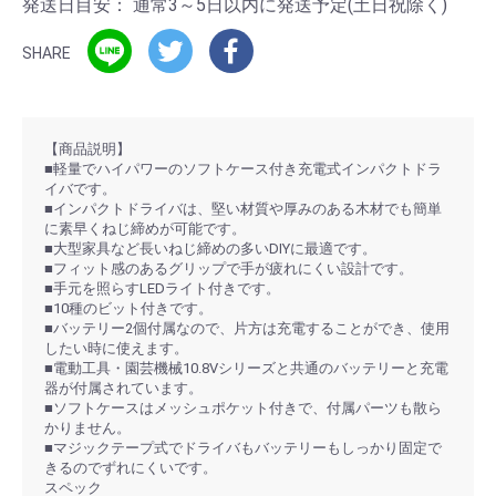
発送日目安：
通常3～5日以内に発送予定(土日祝除く)
SHARE
【商品説明】
■軽量でハイパワーのソフトケース付き充電式インパクトドラ
イバです。
■インパクトドライバは、堅い材質や厚みのある木材でも簡単
に素早くねじ締めが可能です。
■大型家具など長いねじ締めの多いDIYに最適です。
■フィット感のあるグリップで手が疲れにくい設計です。
■手元を照らすLEDライト付きです。
■10種のビット付きです。
■バッテリー2個付属なので、片方は充電することができ、使用
したい時に使えます。
■電動工具・園芸機械10.8Vシリーズと共通のバッテリーと充電
器が付属されています。
■ソフトケースはメッシュポケット付きで、付属パーツも散ら
かりません。
■マジックテープ式でドライバもバッテリーもしっかり固定で
きるのでずれにくいです。
スペック