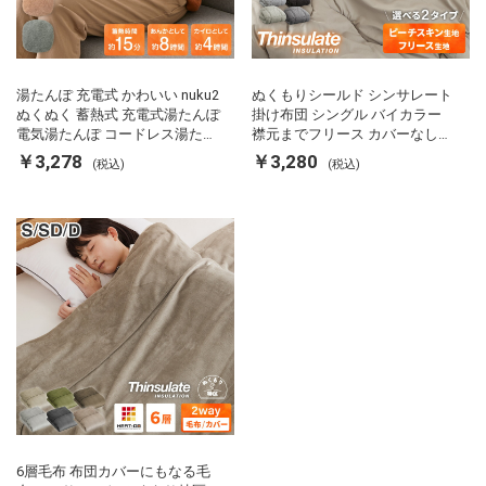
湯たんぽ 充電式 かわいい nuku2
ぬくもりシールド シンサレート
ぬくぬく 蓄熱式 充電式湯たんぽ
掛け布団 シングル バイカラー
電気湯たんぽ コードレス湯たん
襟元までフリース カバーなしで
ぽ エコ 節電 節約 省エネ 充電式
使える 軽い 丸洗い 断熱 保温 抗
￥3,278
￥3,280
(税込)
(税込)
エコ電気あんか EWT-2143 スリ
菌防臭 洗える 防ダニ 軽量 ホコ
ーアップ
リが出にくい 低ホル 暖かい 冬
用掛け布団 掛ふとん 暖かさ羽毛
の約2倍 thinsulate
6層毛布 布団カバーにもなる毛