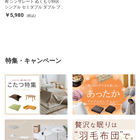
布 シンサレート ぬくもり特区
シングル セミダブル ダブル ブ
ランケット 掛け布団カバー フラ
￥5,980
(税込)
ンネル 保温 蓄熱 吸湿 発熱 断熱
軽い 冬用掛け布団 冬用 布団 洗
える
特集・キャンペーン