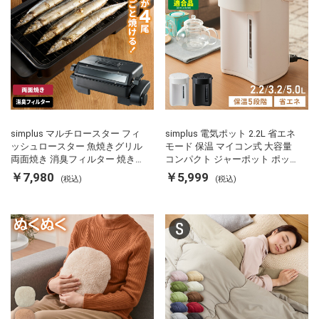
simplus マルチロースター フィ
simplus 電気ポット 2.2L 省エネ
ッシュロースター 魚焼きグリル
モード 保温 マイコン式 大容量
両面焼き 消臭フィルター 焼き魚
コンパクト ジャーポット ポット
両面ヒーター タイマー付き SP-
カルキ抜き 空焚き防止 温度調節
￥7,980
￥5,999
(税込)
(税込)
FRS01 マットブラック シンプラ
軽量 SP-PD22 シンプラス
ス