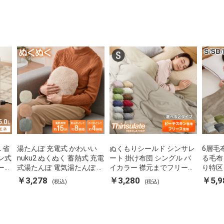
L 省
湯たんぽ 充電式 かわいい
ぬくもりシールド シンサレ
6層毛
ン式
nuku2 ぬくぬく 蓄熱式 充電
ート 掛け布団 シングル バ
る毛布
ーポ
式湯たんぽ 電気湯たんぽ コ
イカラー 襟元までフリース
り特区
 空
ードレス湯たんぽ エコ 節電
カバーなしで使える 軽い 丸
ダブル
￥3,278
￥3,280
￥5,9
(税込)
(税込)
P-
節約 省エネ 充電式エコ電気
洗い 断熱 保温 抗菌防臭 洗
団カバ
あんか EWT-2143 スリーア
える 防ダニ 軽量 ホコリが
蓄熱 吸
ップ
出にくい 低ホル 暖かい 冬
用掛け
用掛け布団 掛ふとん 暖かさ
る