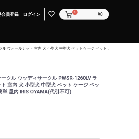
0
規会員登録
ログイン
¥0
ル ウォールナット 室内 犬 小型犬 中型犬 ペット ケージ ペットサークル 木目調 組み立て
クル ウッディサークル PWSR-1260LV ラ
 室内 犬 小型犬 中型犬 ペット ケージ ペッ
屋内 IRIS OYAMA(代引不可)