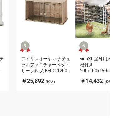
テ
アイリスオーヤマ ナチュ
vidaXL 屋外用犬小屋 屋
ラルファニチャーペット
根付き
イ
サークル 犬 NFPC-1200
200x100x150cmAnimals
ペ
ゲージ ケージ 犬 サーク
& Pet Supplies ペット用
￥25,892
￥14,432
(税込)
(税込)
ア
ル ペット ゲージ サーク
品 犬用品 犬小屋・ドッ
レ
ル ケージ 屋根付き 広い
グラン(代引不可)
代
ペットゲージ ペットサー
クル IRIS OYAMA(代引不
可)