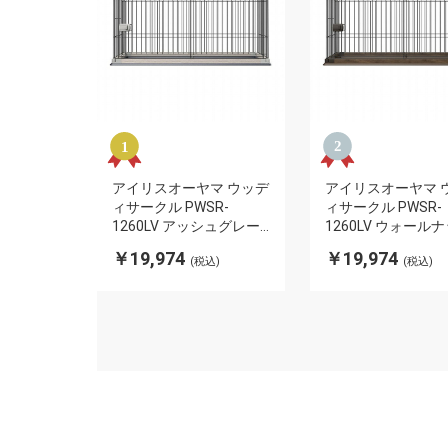
アイリスオーヤマ ウッデ
アイリスオーヤマ 
ィサークル PWSR-
ィサークル PWSR-
1260LV アッシュグレー
1260LV ウォール
犬 ペット サークル おし
犬 ペット サークル
￥19,974
￥19,974
(税込)
(税込)
ゃれ 幅120 高さ55.5 奥行
ゃれ 幅120 高さ55.
66.5 ゲージ 小型犬 中型
66.5 ゲージ 小型犬
犬 ペットサークル ゲー
犬 ペットサークル 
ジ 多頭飼い IRIS
ジ 多頭飼い IRIS
OYAMA(代引不可)
OYAMA(代引不可)