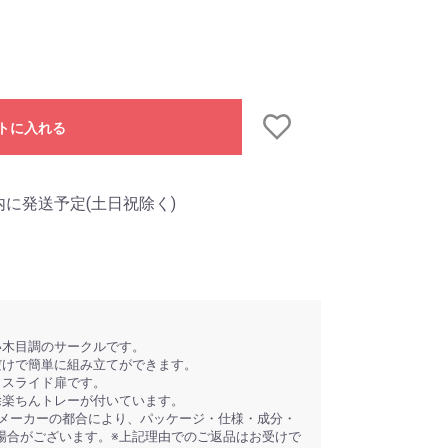
トに入れる
内に発送予定(土日祝除く)
い木目調のサークルです。
だけで簡単に組み立てができます。
くスライド扉です。
除楽ちんトレーが付いています。
※メーカーの都合により、パッケージ・仕様・成分・
場合がございます。※上記理由でのご返品はお受けで