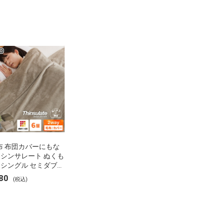
布 布団カバーにもな
 シンサレート ぬくも
 シングル セミダブル
 ブランケット 掛け布
80
(税込)
ー フランネル 保温
湿 発熱 断熱 軽い 冬
布団 冬用 布団 洗え