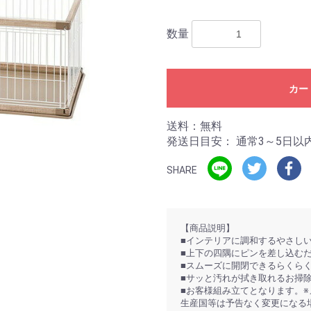
数量
カー
送料：無料
発送日目安：
通常3～5日以
SHARE
【商品説明】
■インテリアに調和するやさし
■上下の四隅にピンを差し込む
■スムーズに開閉できるらくら
■サッと汚れが拭き取れるお掃
■お客様組み立てとなります。
生産国等は予告なく変更になる