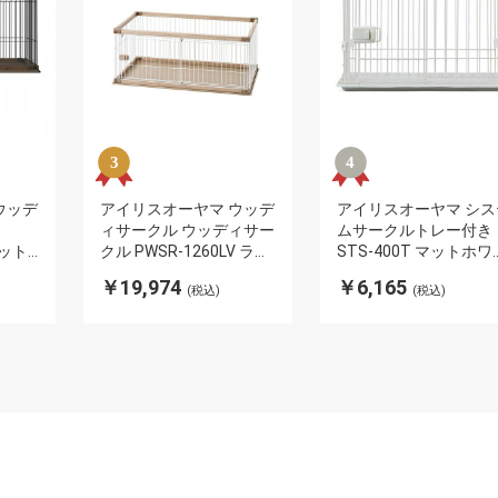
ウッデ
アイリスオーヤマ ウッデ
アイリスオーヤマ シス
ィサークル ウッディサー
ムサークルトレー付き
ナット
クル PWSR-1260LV ライ
STS-400T マットホワ
 おし
トナチュラル ウォールナ
ト 犬 サークル 小型犬 
￥19,974
￥6,165
(税込)
(税込)
5 奥行
ット 室内 犬 小型犬 中型
ットケージ スライドド
 中型
犬 ペット ケージ ペット
お手入れ簡単 トイレト
ゲー
サークル 木目調 組み立
ーニング IRIS OYAMA(
て簡単 屋内 IRIS
引不可)
OYAMA(代引不可)