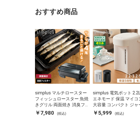
おすすめ商品
simplus マルチロースター
simplus 電気ポット 2.2
フィッシュロースター 魚焼
エネモード 保温 マイコ
きグリル 両面焼き 消臭フィ
大容量 コンパクト ジャ
ルター 焼き魚 両面ヒーター
ット ポット カルキ抜き
￥7,980
￥5,999
(税込)
(税込)
タイマー付き SP-FRS01 マ
焚き防止 温度調節 軽量 S
ットブラック シンプラス
PD22 シンプラス