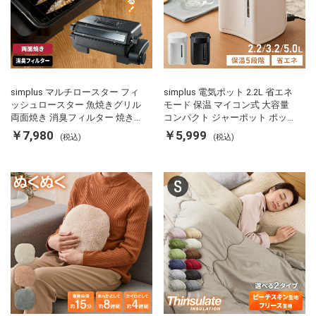
simplus マルチロースター フィ
simplus 電気ポット 2.2L 省エネ
ッシュロースター 魚焼きグリル
モード 保温 マイコン式 大容量
両面焼き 消臭フィルター 焼き魚
コンパクト ジャーポット ポット
両面ヒーター タイマー付き SP-
カルキ抜き 空焚き防止 温度調節
￥7,980
￥5,999
(税込)
(税込)
FRS01 マットブラック シンプラ
軽量 SP-PD22 シンプラス
ス