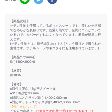
【商品説明】
サテン生地を使用しているボックスシーツです。美しい光沢感
でなめらかな肌触りです。洗濯可能です。全周にゴムがついて
いるので、カバーがずれにくくなっています。着脱が簡単に行
えます。
(サテン生地とは、繻子織(しゅすおり)という織り方で織られた
生地です。ホテルシーツやネクタイにも使用されています。)
【商品外寸(mm)】
(約)1400×2000×0
【材質】
綿100%
【備考】
●目付け(約):115g/平方メートル
●マチ幅(約):300mm
●対応ふとんサイズ(約):1,400×2,000mm
●対応マットレスサイズ(約):1,400×2,000×250mm
【代引きについて】
こちらの商品は、
代引きでの出荷は受け付けておりません。