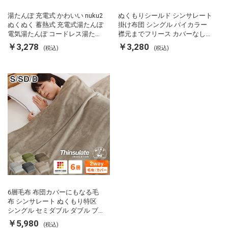
湯たんぽ 充電式 かわいい nuku2
ぬくもりシールド シンサレート
ぬくぬく 蓄熱式 充電式湯たんぽ
掛け布団 シングル バイカラー
電気湯たんぽ コードレス湯たん
襟元までフリース カバーなしで
ぽ エコ 節電 節約 省エネ 充電式
使える 軽い 丸洗い 断熱 保温 抗
￥3,278
￥3,280
(税込)
(税込)
エコ電気あんか EWT-2143 スリ
菌防臭 洗える 防ダニ 軽量 ホコ
ーアップ
リが出にくい 低ホル 暖かい 冬
用掛け布団 掛ふとん 暖かさ羽毛
の約2倍 thinsulate
6層毛布 布団カバーにもなる毛
布 シンサレート ぬくもり特区
シングル セミダブル ダブル ブ
ランケット 掛け布団カバー フラ
￥5,980
(税込)