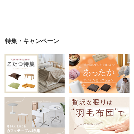
ンネル 保温 蓄熱 吸湿 発熱 断熱
軽い 冬用掛け布団 冬用 布団 洗
える
特集・キャンペーン