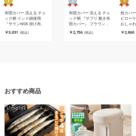
布団カバー 洗える チェ
布団カバー 洗える チェ
枕カバー
ック柄 インド綿使用
ック柄 『サプリ 敷き布
ピローケ
『サランNSK 掛け布団
団カバー』 ブラウン ダ
おしゃれ
カバー』 ピンク ダブル
ブル 約145×215cm サプ
ー調 フ
￥5,031
￥2,756
￥2,860
(税込)
(税込)
約190×210cm サラン(代
リ(代引不可)
ンテリア
引不可)
トインテ
い 洗え
イクファ
おすすめ商品