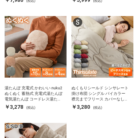
(税込)
(税込)
FRS01 マットブラック シンプラ
軽量 SP-PD22 シンプラス
ス
湯たんぽ 充電式 かわいい nuku2
ぬくもりシールド シンサレート
ぬくぬく 蓄熱式 充電式湯たんぽ
掛け布団 シングル バイカラー
電気湯たんぽ コードレス湯たん
襟元までフリース カバーなしで
ぽ エコ 節電 節約 省エネ 充電式
使える 軽い 丸洗い 断熱 保温 抗
￥3,278
￥3,280
(税込)
(税込)
エコ電気あんか EWT-2143 スリ
菌防臭 洗える 防ダニ 軽量 ホコ
ーアップ
リが出にくい 低ホル 暖かい 冬
用掛け布団 掛ふとん 暖かさ羽毛
の約2倍 thinsulate