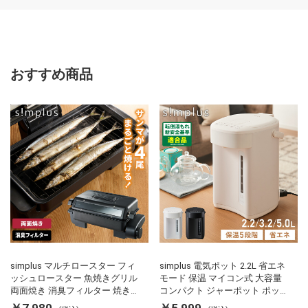
おすすめ商品
simplus マルチロースター フィ
simplus 電気ポット 2.2L 省エネ
ッシュロースター 魚焼きグリル
モード 保温 マイコン式 大容量
両面焼き 消臭フィルター 焼き魚
コンパクト ジャーポット ポット
両面ヒーター タイマー付き SP-
カルキ抜き 空焚き防止 温度調節
￥7,980
￥5,999