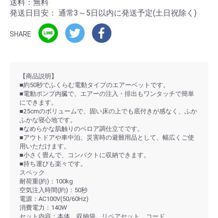
送料：無料
発送日目安：
通常3～5日以内に発送予定(土日祝除く)
SHARE
【商品説明】
■約50秒でふくらむ電動タイプのエアーベットです。
■電動ポンプ内臓で、エアーの注入・排出もワンタッチで簡単
にできます。
■25cmのボリュームで、固い床の上でも底付きが感なく、ふか
ふかな寝心地です。
■なめらかな肌触りのベロア調仕立てです。
■アウトドアや車中泊、災害時の避難用品として、幅広くご使
用いただけます。
■小さく畳んで、コンパクトに収納できます。
■持ち運びも楽々です。
スペック
耐荷重(約)：100kg
空気注入時間(約)：50秒
電源：AC100V(50/60Hz)
消費電力：140W
セット内容：本体、収納袋、リペアセット、コード