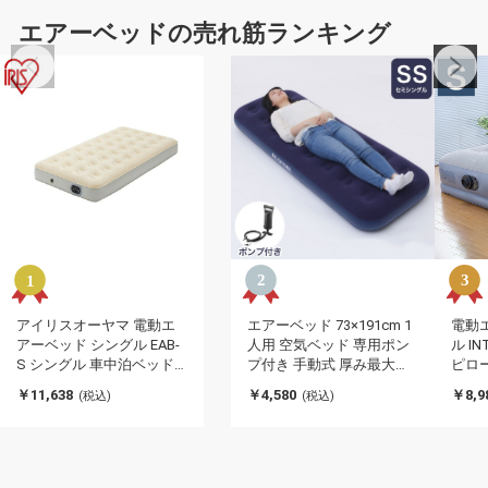
エアーベッドの売れ筋ランキング
アイリスオーヤマ 電動エ
エアーベッド 73×191cm 1
電動
アーベッド シングル EAB-
人用 空気ベッド 専用ポン
ル I
S シングル 車中泊ベッド
プ付き 手動式 厚み最大
ピロ
アウトドア 車中泊 防災 避
22cm 折りたたみ コンパク
地 耐
￥11,638
￥4,580
￥8,9
(税込)
(税込)
難所 コンパクト 収納 IRIS
ト 収納 車中泊 防災用 アウ
ニッ
OYAMA(代引不可)
トドア アイリスオーヤマ
納 寝
レジャー キャンプ 災害 エ
イン
アーベット(代引不可)