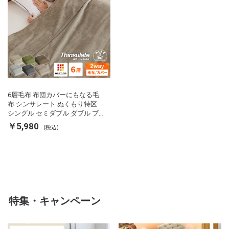
6層毛布 布団カバーにもなる毛
布 シンサレート ぬくもり特区
シングル セミダブル ダブル ブ
ランケット 掛け布団カバー フラ
￥5,980
(税込)
ンネル 保温 蓄熱 吸湿 発熱 断熱
軽い 冬用掛け布団 冬用 布団 洗
える
特集・キャンペーン