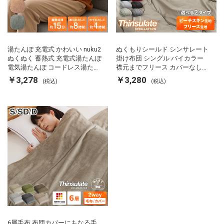
湯たんぽ 充電式 かわいい nuku2
ぬくもりシールド シンサレート
ぬくぬく 蓄熱式 充電式湯たんぽ
掛け布団 シングル バイカラー
電気湯たんぽ コードレス湯たん
襟元までフリース カバーなしで
ぽ エコ 節電 節約 省エネ 充電式
使える 軽い 丸洗い 断熱 保温 抗
￥3,278
￥3,280
(税込)
(税込)
エコ電気あんか EWT-2143 スリ
菌防臭 洗える 防ダニ 軽量 ホコ
ーアップ
リが出にくい 低ホル 暖かい 冬
用掛け布団 掛ふとん 暖かさ羽毛
の約2倍 thinsulate
6層毛布 布団カバーにもなる毛