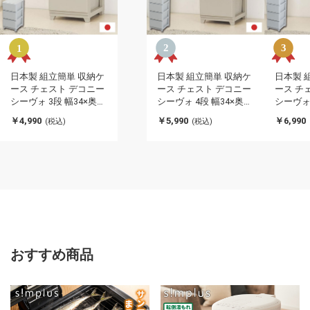
日本製 組立簡単 収納ケ
日本製 組立簡単 収納ケ
日本製 
ース チェスト デコニー
ース チェスト デコニー
ース チ
シーヴォ 3段 幅34×奥行
シーヴォ 4段 幅34×奥行
シーヴォ 
41.5×高さ66.1cm JEJア
41.5×高さ86.1cm JEJア
41.5×高さ
￥4,990
￥5,990
￥6,990
(税込)
(税込)
ステージ 収納ボックス
ステージ 収納ボックス
アステー
タンス リビングチェス
タンス リビングチェス
ス タン
ト 押入れ収納 クローゼ
ト 押入れ収納 クローゼ
スト 押
ット おしゃれ スリムタ
ット おしゃれ スリムタ
ゼット 
イプ(代引不可)
イプ(代引不可)
タイプ(
おすすめ商品