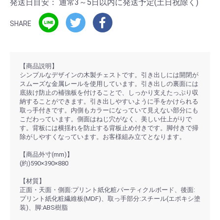
発送日目安：
通常3～5日以内に発送予定(土日祝除く)
SHARE
【商品説明】
シンプルなデザインの木製チェストです。引き出しには開閉が
スムーズな金属レールを使用しています。引き出しの裏面には
底抜け防止の補強板を付けることで、しっかり支えたっぷり収
納することができます。引き出しやすいように手をかけられる
取っ手付きです。内側もカラーになっていて見えない部分にも
こだわっています。側面はねじ穴がなく、美しい仕上がりで
す。背板には横揺れを防止する背板止め付きです。脚付きで掃
除がしやすくなっています。お客様組み立てとなります。
【商品外寸(mm)】
(約)590×390×880
【材質】
正面・天面・側面:プリント紙化粧パーティクルボード、後面:
プリント紙化粧繊維板(MDF)、取っ手部分:スチール(エポキシ塗
装)、脚:ABS樹脂