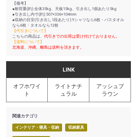
【備考】
●耐荷重(約):全体35kg、天板15kg、引き出し1個あたり5kg
●引き出し内寸(約):507×336×104mm
●収納の目安(引き出し1段あたり):Yシャツなら6枚・バスタオル
なら6枚・タオルなら12枚
【代引きについて】
こちらの商品は、
代引きでの出荷は受け付けておりません。
【送料について】
北海道、沖縄、離島は送料を頂きます。
LINK
オフホワイ
ライトナチ
アッシュブ
ト
ュラル
ラウン
関連カテゴリ
インテリア・寝具・収納
収納家具