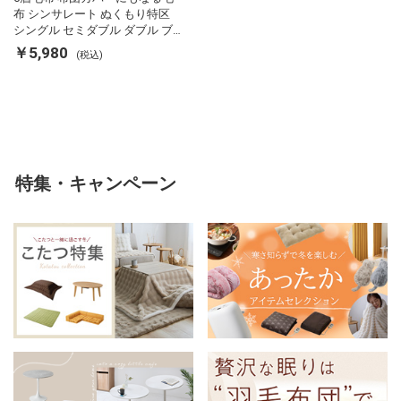
布 シンサレート ぬくもり特区
シングル セミダブル ダブル ブ
ランケット 掛け布団カバー フラ
￥5,980
(税込)
ンネル 保温 蓄熱 吸湿 発熱 断熱
軽い 冬用掛け布団 冬用 布団 洗
える
特集・キャンペーン