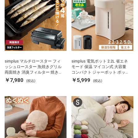
simplus マルチロースター フィ
simplus 電気ポット 2.2L 省エネ
ッシュロースター 魚焼きグリル
モード 保温 マイコン式 大容量
両面焼き 消臭フィルター 焼き魚
コンパクト ジャーポット ポット
両面ヒーター タイマー付き SP-
カルキ抜き 空焚き防止 温度調節
￥7,980
￥5,999
(税込)
(税込)
FRS01 マットブラック シンプラ
軽量 SP-PD22 シンプラス
ス