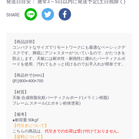
発送日目安：
通常3～5日以内に発送予定(土日祝除く)
SHARE
【商品説明】
コンパクトなサイズでリモートワークにも最適なベーシックデ
スクです。脚底にアジャスターがついているので、がたつきを
防止します。天板には耐水性・耐熱性に優れたパーティクルボ
ードを使用、汚れてもさっと拭けるのでお手入れが簡単です。
【商品外寸(mm)】
(約)800×400×700
【材質】
天板:合成樹脂化粧パーティクルボード(メラミン樹脂)
フレーム:スチール(エポキシ粉体塗装)
【備考】
●耐荷重:50kgf
【代引きについて】
こちらの商品は、
代引きでの出荷は受け付けておりません。
【送料について】