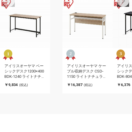
アイリスオーヤマ ベー
アイリスオーヤマ ケー
アイリス
シックデスク1200×400
ブル収納デスク CSD-
シックデス
BDK-1240 ライトナチュ
1150 ライトナチュラ
BDK-8
ラル/ブラック IRIS
ル/ホワイト IRIS
ラック IR
￥9,834
￥16,387
￥6,376
(税込)
(税込)
OHYAMA(代引不可)
OHYAMA(代引不可)
引不可)