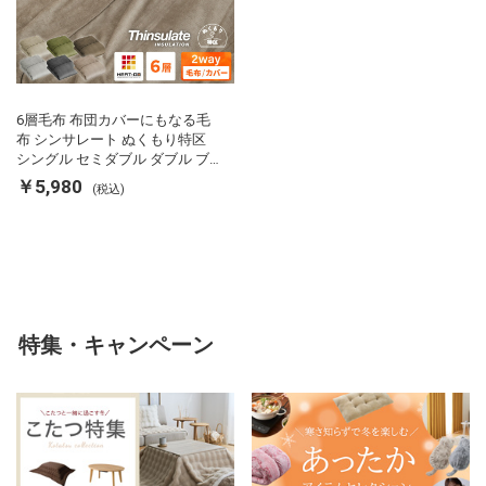
6層毛布 布団カバーにもなる毛
布 シンサレート ぬくもり特区
シングル セミダブル ダブル ブ
ランケット 掛け布団カバー フラ
￥5,980
(税込)
ンネル 保温 蓄熱 吸湿 発熱 断熱
軽い 冬用掛け布団 冬用 布団 洗
える
特集・キャンペーン