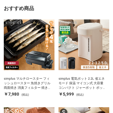
おすすめ商品
simplus マルチロースター フィ
simplus 電気ポット 2.2L 省エネ
ッシュロースター 魚焼きグリル
モード 保温 マイコン式 大容量
両面焼き 消臭フィルター 焼き魚
コンパクト ジャーポット ポット
両面ヒーター タイマー付き SP-
カルキ抜き 空焚き防止 温度調節
￥7,980
￥5,999
(税込)
(税込)
FRS01 マットブラック シンプラ
軽量 SP-PD22 シンプラス
ス