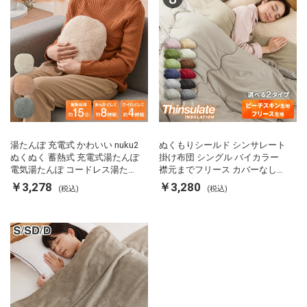
湯たんぽ 充電式 かわいい nuku2
ぬくもりシールド シンサレート
ぬくぬく 蓄熱式 充電式湯たんぽ
掛け布団 シングル バイカラー
電気湯たんぽ コードレス湯たん
襟元までフリース カバーなしで
ぽ エコ 節電 節約 省エネ 充電式
使える 軽い 丸洗い 断熱 保温 抗
￥3,278
￥3,280
(税込)
(税込)
エコ電気あんか EWT-2143 スリ
菌防臭 洗える 防ダニ 軽量 ホコ
ーアップ
リが出にくい 低ホル 暖かい 冬
用掛け布団 掛ふとん 暖かさ羽毛
の約2倍 thinsulate