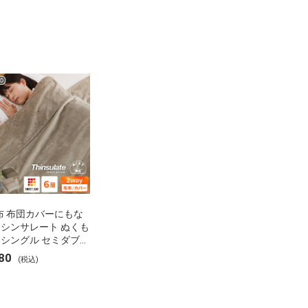
布 布団カバーにもな
 シンサレート ぬくも
 シングル セミダブル
 ブランケット 掛け布
80
(税込)
ー フランネル 保温
湿 発熱 断熱 軽い 冬
布団 冬用 布団 洗え