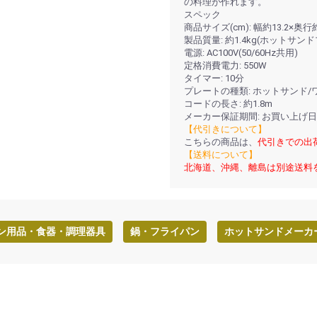
の料理が作れます。
スペック
商品サイズ(cm): 幅約13.2×奥
製品質量: 約1.4kg(ホットサ
電源: AC100V(50/60Hz共用)
定格消費電力: 550W
タイマー: 10分
プレートの種類: ホットサンド/
コードの長さ: 約1.8m
メーカー保証期間: お買い上げ
【代引きについて】
こちらの商品は、
代引きでの出
【送料について】
北海道、沖縄、離島は別途送料
ン用品・食器・調理器具
鍋・フライパン
ホットサンドメーカ