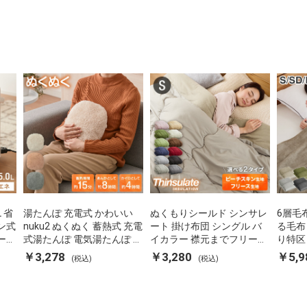
L 省
湯たんぽ 充電式 かわいい
ぬくもりシールド シンサレ
6層毛
ン式
nuku2 ぬくぬく 蓄熱式 充電
ート 掛け布団 シングル バ
る毛布
ーポ
式湯たんぽ 電気湯たんぽ コ
イカラー 襟元までフリース
り特区
 空
ードレス湯たんぽ エコ 節電
カバーなしで使える 軽い 丸
ダブル
￥3,278
￥3,280
￥5,9
(税込)
(税込)
P-
節約 省エネ 充電式エコ電気
洗い 断熱 保温 抗菌防臭 洗
団カバ
あんか EWT-2143 スリーア
える 防ダニ 軽量 ホコリが
蓄熱 吸
ップ
出にくい 低ホル 暖かい 冬
用掛け
用掛け布団 掛ふとん 暖かさ
る