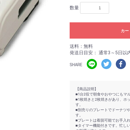
数量
カー
送料：無料
発送日目安：
通常3～5日以
SHARE
【商品説明】
■1台2役で朝食やおやつにもマ
■1枚焼きと2枚焼きがあり、ホ
す。
■別売りのプレートでドーナツ
す。
■プレートは着脱可能でお手入
■タイマー機能付きです。忙し