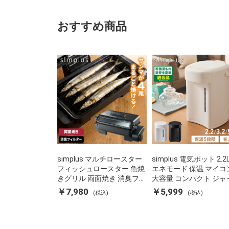
おすすめ商品
simplus マルチロースター
simplus 電気ポット 2.2
フィッシュロースター 魚焼
エネモード 保温 マイコ
きグリル 両面焼き 消臭フィ
大容量 コンパクト ジャ
ルター 焼き魚 両面ヒーター
ット ポット カルキ抜き
￥7,980
￥5,999
(税込)
(税込)
タイマー付き SP-FRS01 マ
焚き防止 温度調節 軽量 S
ットブラック シンプラス
PD22 シンプラス