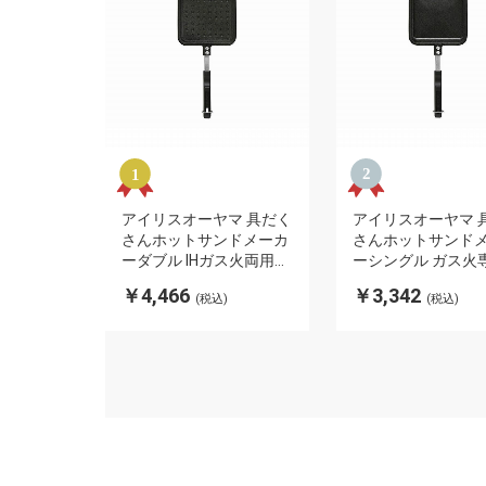
アイリスオーヤマ 具だく
アイリスオーヤマ 
さんホットサンドメーカ
さんホットサンド
ーダブル IHガス火両用
ーシングル ガス火
NGHS-DI ブラック IRIS
NGHS-SG ブラック I
￥4,466
￥3,342
(税込)
(税込)
OHYAMA(代引不可)
OHYAMA(代引不可)