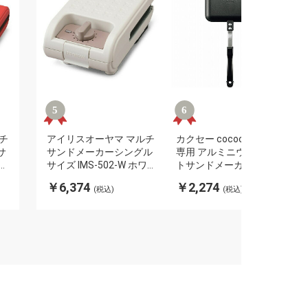
チ
アイリスオーヤマ マルチ
カクセー cococafe 直火
サ
サンドメーカーシングル
専用 アルミニウム ホッ
サイズ IMS-502-W ホワ
トサンドメーカー ブラッ
ダ
イト マルチサンドメーカ
ク CC-22 グリル フライ
￥6,374
￥2,274
(税込)
(税込)
ーシングルサイズ IRIS
パン 焦げ付きにくい キ
OYAMA(代引不可)
ャンプ アウトドア(代引
不可)