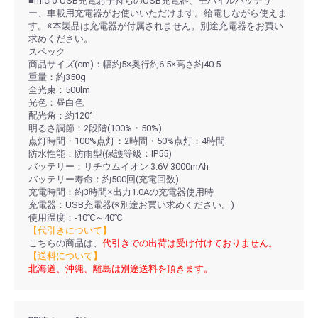
■micro USB充電お手持ちのUSB充電器、モバイルバッテリ
ー、車載用充電器がお使いいただけます。給電しながら使えま
す。※本製品は充電器が付属されません。別途充電器をお買い
求めください。
スペック
商品サイズ(cm)：幅約5×奥行約6.5×高さ約40.5
重量：約350g
全光束：500lm
光色：昼白色
配光角：約120°
明るさ調節：2段階(100%・50%)
点灯時間・100%点灯：2時間・50%点灯：4時間
防水性能：防雨型(保護等級：IP55)
バッテリー：リチウムイオン 3.6V 3000mAh
バッテリー寿命：約500回(充電回数)
充電時間：約3時間※出力1.0Aの充電器使用時
充電器：USB充電器(※別途お買い求めください。)
使用温度：-10℃～40℃
【代引きについて】
こちらの商品は、
代引きでの出荷は受け付けておりません。
【送料について】
北海道、沖縄、離島は別途送料を頂きます。