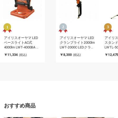
アイリスオーヤマ LED
アイリスオーヤマ LED
アイリス
ベースライトAC式
クランプライト2000lm
スタンドラ
4000lm LWT-4000BA 投
LWT-2000C LEDクラン
LWTL-5
光器 led 作業灯 屋外 屋
プライト 2000lm 新生活
ンドライト 
￥11,334
￥8,300
￥12,47
(税込)
(税込)
内 4000ml LED作業灯
IRIS OYAMA(代引不可)
OYAMA
AC式 防雨型 IRIS
OYAMA(代引不可)
おすすめ商品