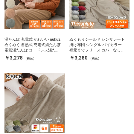
湯たんぽ 充電式 かわいい nuku2
ぬくもりシールド シンサレート
ぬくぬく 蓄熱式 充電式湯たんぽ
掛け布団 シングル バイカラー
電気湯たんぽ コードレス湯たん
襟元までフリース カバーなしで
ぽ エコ 節電 節約 省エネ 充電式
使える 軽い 丸洗い 断熱 保温 抗
￥3,278
￥3,280
(税込)
(税込)
エコ電気あんか EWT-2143 スリ
菌防臭 洗える 防ダニ 軽量 ホコ
ーアップ
リが出にくい 低ホル 暖かい 冬
用掛け布団 掛ふとん 暖かさ羽毛
の約2倍 thinsulate