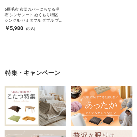
6層毛布 布団カバーにもなる毛
布 シンサレート ぬくもり特区
シングル セミダブル ダブル ブ
ランケット 掛け布団カバー フラ
￥5,980
(税込)
ンネル 保温 蓄熱 吸湿 発熱 断熱
軽い 冬用掛け布団 冬用 布団 洗
える
特集・キャンペーン