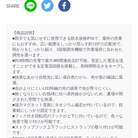
SHARE
【商品説明】
■雨天でも気にせずに使用できる防水規格IP55で、屋外の作業
にもおすすめ。広い範囲をしっかり照らす約120°の広配光で、
明かりをしっかり届け、2段階調光機能で作業場所に合わせた
調光を選べます。
■約3時間の充電で最大4時間連続点灯可能。安定した電流を流
すことができる定電流回路を搭載し、長時間明るさをキープし
ます。
■快適なあかり自然光に近い昼白色だから、色や形の確認に最
適。
■虫がよりにくいLED特融の光の波長で虫が寄りにくい。
■熱くなりにくい白熱球に比べ赤外線が少ないため、夏場や閉
ざされた空間でも快適。
■強力マグネット背面にネオジウム磁石が付いているので、鉄
素材にしっかり固定できます。
■フック付き回転式のフックが上下に付いているので、色々な
角度で取り付けが可能です。
■ストラップフック上下フックにストラップの取り付けが可能
です。