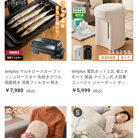
simplus マルチロースター フィ
simplus 電気ポット 2.2L 省エネ
ッシュロースター 魚焼きグリル
モード 保温 マイコン式 大容量
両面焼き 消臭フィルター 焼き魚
コンパクト ジャーポット ポット
両面ヒーター タイマー付き SP-
カルキ抜き 空焚き防止 温度調節
￥7,980
￥5,999
(税込)
(税込)
FRS01 マットブラック シンプラ
軽量 SP-PD22 シンプラス
ス