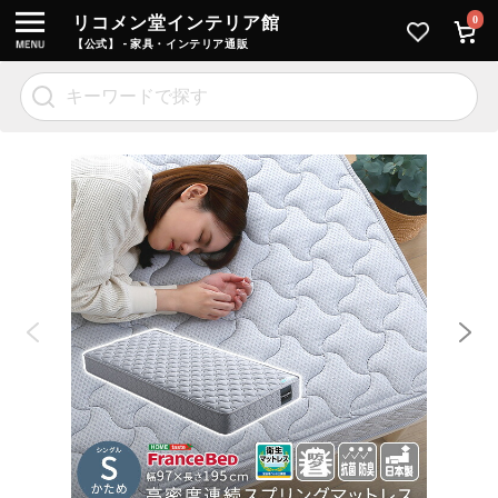
リコメン堂インテリア館
0
【公式】 - 家具・インテリア通販