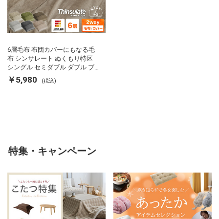
6層毛布 布団カバーにもなる毛
布 シンサレート ぬくもり特区
シングル セミダブル ダブル ブ
ランケット 掛け布団カバー フラ
￥5,980
(税込)
ンネル 保温 蓄熱 吸湿 発熱 断熱
軽い 冬用掛け布団 冬用 布団 洗
える
特集・キャンペーン