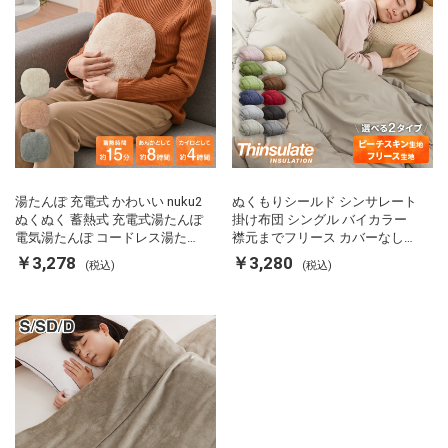
湯たんぽ 充電式 かわいい nuku2
ぬくもりシールド シンサレート
ぬくぬく 蓄熱式 充電式湯たんぽ
掛け布団 シングル バイカラー
電気湯たんぽ コードレス湯たん
襟元までフリース カバーなしで
ぽ エコ 節電 節約 省エネ 充電式
使える 軽い 丸洗い 断熱 保温 抗
￥3,278
￥3,280
(税込)
(税込)
エコ電気あんか EWT-2143 スリ
菌防臭 洗える 防ダニ 軽量 ホコ
ーアップ
リが出にくい 低ホル 暖かい 冬
用掛け布団 掛ふとん 暖かさ羽毛
の約2倍 thinsulate