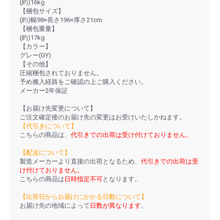
(約)16kg
【梱包サイズ】
(約)幅98×長さ196×厚さ21cm
【梱包重量】
(約)17kg
【カラー】
グレー(GY)
【その他】
圧縮梱包されておりません。
予め搬入経路をご確認の上ご購入ください。
メーカー2年保証
【お届け先変更について】
ご注文確定後のお届け先の変更はお受けいたしかねます。
【代引きについて】
こちらの商品は、
代引きでの出荷は受け付けておりません。
【配送について】
製造メーカーより直接の出荷となるため、
代引きでの出荷は受
け付けておりません。
こちらの商品は
日時指定不可
となります。
【出荷日からお届けにかかる日数について】
お届け先の地域によって
日数が異なります
。