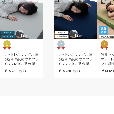
マットレス シングル 三
マットレス シングル 三
寝具 マッ
つ折り 高反発 プロファ
つ折り 高反発 プロファ
マットレ
イルウレタン 硬め 折り
イルウレタン 硬め 折り
クト 調
たたみ 寝具 グレー 約
たたみ 寝具 ネイビー 約
昼寝 折
￥15,730
￥15,730
￥13,65
(税込)
(税込)
97×195×12cm ふんわり
97×195×12cm かためマ
み 敷き
マットレス(代引不可)
ットレス(代引不可)
防臭 消
可)