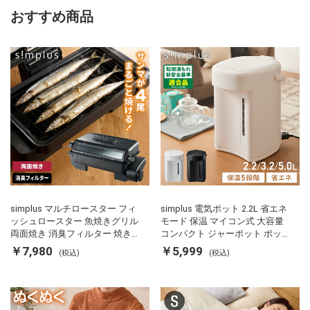
おすすめ商品
simplus マルチロースター フィ
simplus 電気ポット 2.2L 省エネ
ッシュロースター 魚焼きグリル
モード 保温 マイコン式 大容量
両面焼き 消臭フィルター 焼き魚
コンパクト ジャーポット ポット
両面ヒーター タイマー付き SP-
カルキ抜き 空焚き防止 温度調節
￥7,980
￥5,999
(税込)
(税込)
FRS01 マットブラック シンプラ
軽量 SP-PD22 シンプラス
ス