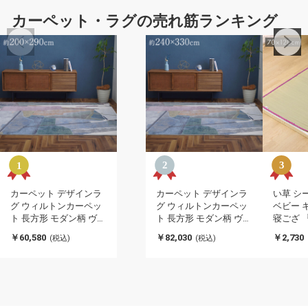
カーペット・ラグの売れ筋ランキング
カーペット デザインラ
カーペット デザインラ
い草 シ
グ ウィルトンカーペッ
グ ウィルトンカーペッ
ベビー 
ト 長方形 モダン柄 ヴィ
ト 長方形 モダン柄 ヴィ
寝ござ 
ンテージ調 約
ンテージ調 約
ザ』 ピ
￥60,580
￥82,030
￥2,730
(税込)
(税込)
200×290cm スピネル(代
240×330cm スピネル(代
70×12
引不可)
引不可)
引不可)