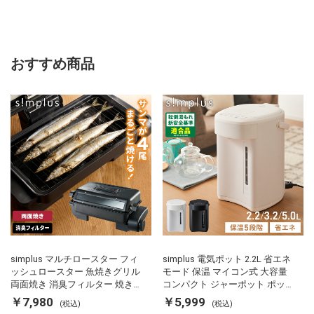
おすすめ商品
simplus マルチロースター フィ
simplus 電気ポット 2.2L 省エネ
ッシュロースター 魚焼きグリル
モード 保温 マイコン式 大容量
両面焼き 消臭フィルター 焼き魚
コンパクト ジャーポット ポット
両面ヒーター タイマー付き SP-
カルキ抜き 空焚き防止 温度調節
￥7,980
￥5,999
(税込)
(税込)
FRS01 マットブラック シンプラ
軽量 SP-PD22 シンプラス