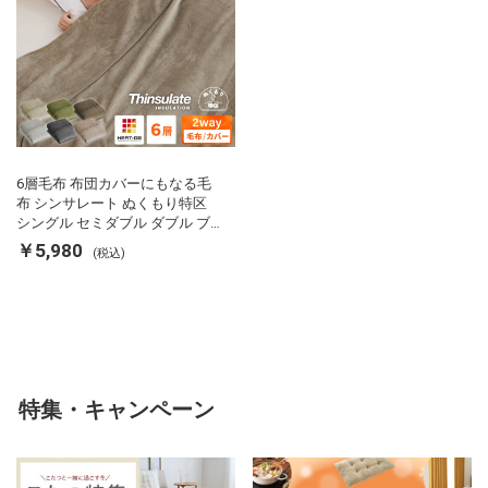
6層毛布 布団カバーにもなる毛
布 シンサレート ぬくもり特区
シングル セミダブル ダブル ブ
ランケット 掛け布団カバー フラ
￥5,980
(税込)
ンネル 保温 蓄熱 吸湿 発熱 断熱
軽い 冬用掛け布団 冬用 布団 洗
える
特集・キャンペーン