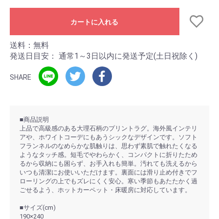
カートに入れる
送料：無料
発送日目安：
通常1～3日以内に発送予定(土日祝除く)
SHARE
■商品説明
上品で高級感のある大理石柄のプリントラグ。海外風インテリ
アや、ホワイトコーデにもあうシックなデザインです。ソフト
フランネルのなめらかな肌触りは、思わず素肌で触れたくなる
ようなタッチ感。短毛でやわらかく、コンパクトに折りたため
るから収納にも困らず、お手入れも簡単。汚れても洗えるから
いつも清潔にお使いいただけます。裏面には滑り止め付きでフ
ローリングの上でもズレにくく安心。寒い季節もあたたかく過
ごせるよう、ホットカーペット・床暖房に対応しています。
■サイズ(cm)
190×240