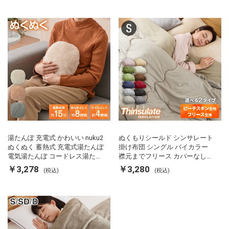
ス
湯たんぽ 充電式 かわいい nuku2
ぬくもりシールド シンサレート
ぬくぬく 蓄熱式 充電式湯たんぽ
掛け布団 シングル バイカラー
電気湯たんぽ コードレス湯たん
襟元までフリース カバーなしで
ぽ エコ 節電 節約 省エネ 充電式
使える 軽い 丸洗い 断熱 保温 抗
￥3,278
￥3,280
(税込)
(税込)
エコ電気あんか EWT-2143 スリ
菌防臭 洗える 防ダニ 軽量 ホコ
ーアップ
リが出にくい 低ホル 暖かい 冬
用掛け布団 掛ふとん 暖かさ羽毛
の約2倍 thinsulate