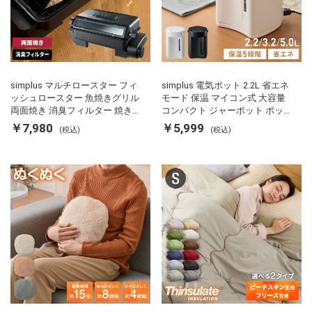
simplus マルチロースター フィ
simplus 電気ポット 2.2L 省エネ
ッシュロースター 魚焼きグリル
モード 保温 マイコン式 大容量
両面焼き 消臭フィルター 焼き魚
コンパクト ジャーポット ポット
両面ヒーター タイマー付き SP-
カルキ抜き 空焚き防止 温度調節
￥7,980
￥5,999
(税込)
(税込)
FRS01 マットブラック シンプラ
軽量 SP-PD22 シンプラス
ス