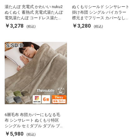
湯たんぽ 充電式 かわいい nuku2
ぬくもりシールド シンサレート
ぬくぬく 蓄熱式 充電式湯たんぽ
掛け布団 シングル バイカラー
電気湯たんぽ コードレス湯たん
襟元までフリース カバーなしで
ぽ エコ 節電 節約 省エネ 充電式
使える 軽い 丸洗い 断熱 保温 抗
￥3,278
￥3,280
(税込)
(税込)
エコ電気あんか EWT-2143 スリ
菌防臭 洗える 防ダニ 軽量 ホコ
ーアップ
リが出にくい 低ホル 暖かい 冬
用掛け布団 掛ふとん 暖かさ羽毛
の約2倍 thinsulate
6層毛布 布団カバーにもなる毛
布 シンサレート ぬくもり特区
シングル セミダブル ダブル ブ
ランケット 掛け布団カバー フラ
￥5,980
(税込)
ンネル 保温 蓄熱 吸湿 発熱 断熱