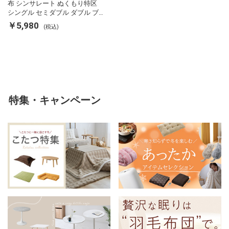
布 シンサレート ぬくもり特区
シングル セミダブル ダブル ブ
ランケット 掛け布団カバー フラ
￥5,980
(税込)
ンネル 保温 蓄熱 吸湿 発熱 断熱
軽い 冬用掛け布団 冬用 布団 洗
える
特集・キャンペーン