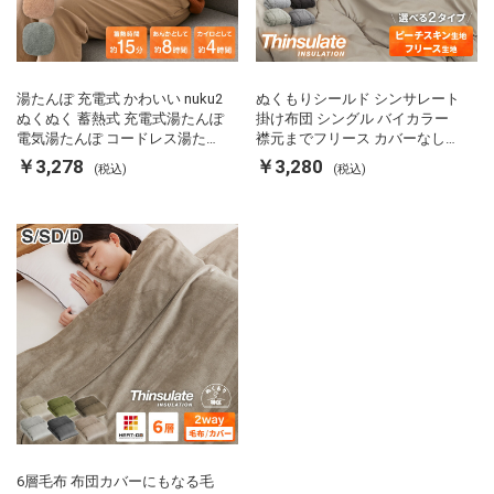
湯たんぽ 充電式 かわいい nuku2
ぬくもりシールド シンサレート
ぬくぬく 蓄熱式 充電式湯たんぽ
掛け布団 シングル バイカラー
電気湯たんぽ コードレス湯たん
襟元までフリース カバーなしで
ぽ エコ 節電 節約 省エネ 充電式
使える 軽い 丸洗い 断熱 保温 抗
￥3,278
￥3,280
(税込)
(税込)
エコ電気あんか EWT-2143 スリ
菌防臭 洗える 防ダニ 軽量 ホコ
ーアップ
リが出にくい 低ホル 暖かい 冬
用掛け布団 掛ふとん 暖かさ羽毛
の約2倍 thinsulate
6層毛布 布団カバーにもなる毛