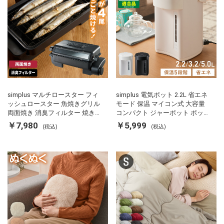
simplus マルチロースター フィ
simplus 電気ポット 2.2L 省エネ
ッシュロースター 魚焼きグリル
モード 保温 マイコン式 大容量
両面焼き 消臭フィルター 焼き魚
コンパクト ジャーポット ポット
両面ヒーター タイマー付き SP-
カルキ抜き 空焚き防止 温度調節
￥7,980
￥5,999
(税込)
(税込)
FRS01 マットブラック シンプラ
軽量 SP-PD22 シンプラス
ス