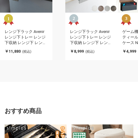
レンジ下ラック Avenir
レンジ下ラック Avenir
ゲーム機
レンジ下トレー レンジ
レンジ下トレー レンジ
ティール
下収納 レンジ下 レンジ
下収納 レンジ下 レンジ
ケース Nin
下スライドトレー レン
下スライドトレー レン
スイッチ
￥11,880
￥8,999
￥4,999
(税込)
(税込)
ジボード キッチン収納
ジボード キッチン収納
ンプル 
木目調 ナチュラル おし
木目調 ナチュラル おし
クト ス
ゃれ 作業台 スライドト
ゃれ 作業台 スライドト
スイッチ
レー シンプル(代引不
レー シンプル(代引不
チカバー
可)
可)
おすすめ商品