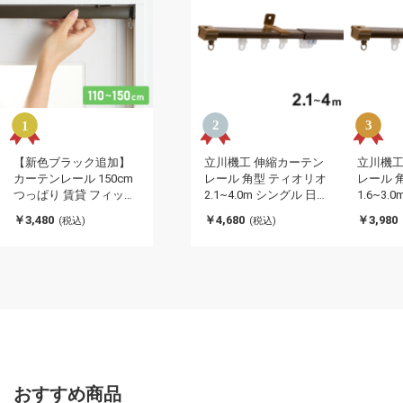
【新色ブラック追加】
立川機工 伸縮カーテン
立川機工
カーテンレール 150cm
レール 角型 ティオリオ
レール 
つっぱり 賃貸 フィット
2.1~4.0m シングル 日本
1.6~3
ワン 伸縮 シングル 穴あ
製 木目調 カーテンレー
製 木目
￥3,480
￥4,680
￥3,980
(税込)
(税込)
け不要 取付簡単 間仕切
ル タチカワブラインド
ル タチ
り 突っ張り ねじ不要 伸
天井付け 正面付け 伸長
天井付け
縮レール テンション
式 おしゃれ 北欧 シンプ
式 おし
1.5m シンプル おしゃれ
ル(代引不可)
ル(代引
ブラック ホワイト ブラ
ウン(代引不可)
おすすめ商品