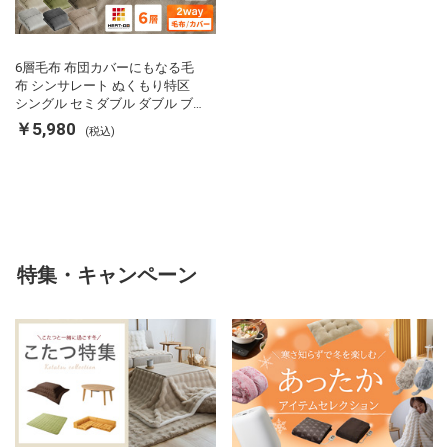
6層毛布 布団カバーにもなる毛
布 シンサレート ぬくもり特区
シングル セミダブル ダブル ブ
ランケット 掛け布団カバー フラ
￥5,980
(税込)
ンネル 保温 蓄熱 吸湿 発熱 断熱
軽い 冬用掛け布団 冬用 布団 洗
える
特集・キャンペーン