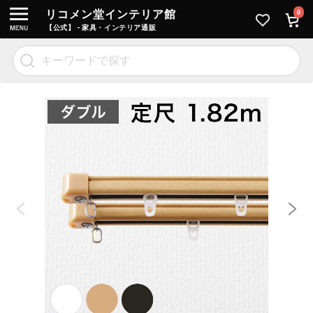
リコメン堂インテリア館
0
【公式】 - 家具・インテリア通販