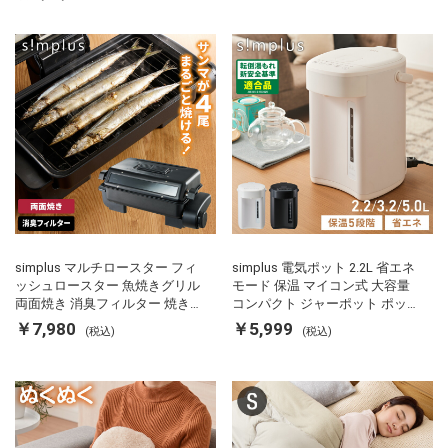
simplus マルチロースター フィ
simplus 電気ポット 2.2L 省エネ
ッシュロースター 魚焼きグリル
モード 保温 マイコン式 大容量
両面焼き 消臭フィルター 焼き魚
コンパクト ジャーポット ポット
両面ヒーター タイマー付き SP-
カルキ抜き 空焚き防止 温度調節
￥7,980
￥5,999
(税込)
(税込)
FRS01 マットブラック シンプラ
軽量 SP-PD22 シンプラス
ス