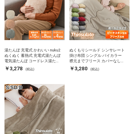
湯たんぽ 充電式 かわいい nuku2
ぬくもりシールド シンサレート
ぬくぬく 蓄熱式 充電式湯たんぽ
掛け布団 シングル バイカラー
電気湯たんぽ コードレス湯たん
襟元までフリース カバーなしで
ぽ エコ 節電 節約 省エネ 充電式
使える 軽い 丸洗い 断熱 保温 抗
￥3,278
￥3,280
(税込)
(税込)
エコ電気あんか EWT-2143 スリ
菌防臭 洗える 防ダニ 軽量 ホコ
ーアップ
リが出にくい 低ホル 暖かい 冬
用掛け布団 掛ふとん 暖かさ羽毛
の約2倍 thinsulate