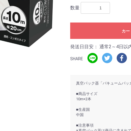
数量
カー
発送日目安：
通常2～4日以
SHARE
真空パック器「バキュームパッ
■商品サイズ
10m×2本
■生産国
中国
■注意事項
※真空パック器は商品に含まれ