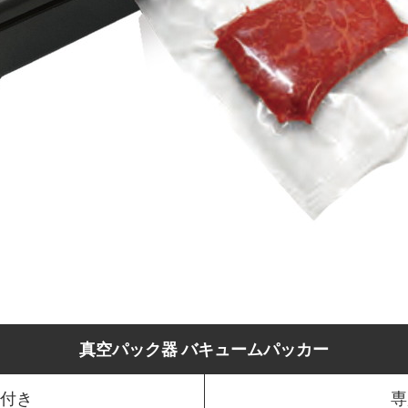
真空パック器 バキュームパッカー
枚付き
専