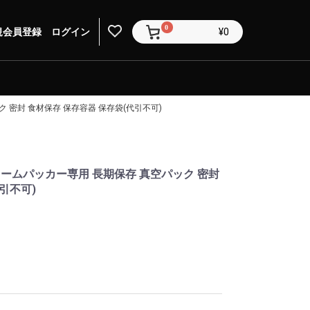
0
規会員登録
ログイン
¥0
 密封 食材保存 保存容器 保存袋(代引不可)
ュームパッカー専用 長期保存 真空パック 密封
引不可)