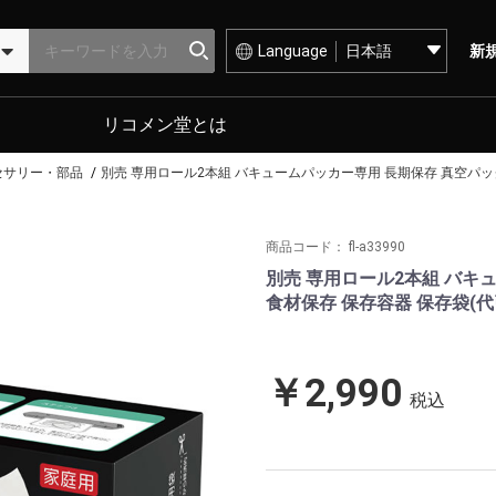
Language
新
リコメン堂とは
セサリー・部品
別売 専用ロール2本組 バキュームパッカー専用 長期保存 真空パック
商品コード：
fl-a33990
別売 専用ロール2本組 バキ
食材保存 保存容器 保存袋(代
￥2,990
税込