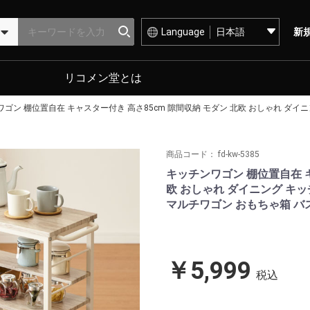
Language
新
リコメン堂とは
ゴン 棚位置自在 キャスター付き 高さ85cm 隙間収納 モダン 北欧 おしゃれ ダイニ
商品コード：
fd-kw-5385
キッチンワゴン 棚位置自在 キ
欧 おしゃれ ダイニング キッ
マルチワゴン おもちゃ箱 バス
￥5,999
税込