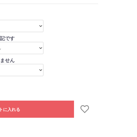
記です
ません
トに入れる