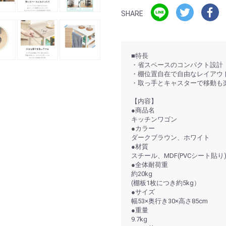
SHARE
■特長
・省スペースのコンパクト設計
・棚位置自在で自由なレイアウ
・取っ手とキャスターで移動も
【内容】
●商品名
キッチンワゴン
●カラー
ダークブラウン、ホワイト
●材質
スチール、MDF(PVCシート貼り
●全体耐荷重
約20kg
(棚板1枚につき約5kg）
●サイズ
幅53×奥行き30×高さ85cm
●重量
9.7kg