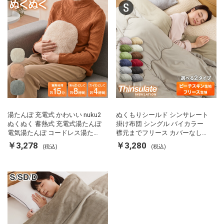
湯たんぽ 充電式 かわいい nuku2
ぬくもりシールド シンサレート
ぬくぬく 蓄熱式 充電式湯たんぽ
掛け布団 シングル バイカラー
電気湯たんぽ コードレス湯たん
襟元までフリース カバーなしで
ぽ エコ 節電 節約 省エネ 充電式
使える 軽い 丸洗い 断熱 保温 抗
￥3,278
￥3,280
(税込)
(税込)
エコ電気あんか EWT-2143 スリ
菌防臭 洗える 防ダニ 軽量 ホコ
ーアップ
リが出にくい 低ホル 暖かい 冬
用掛け布団 掛ふとん 暖かさ羽毛
の約2倍 thinsulate