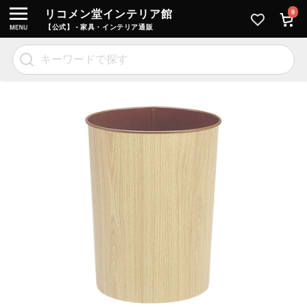
リコメン堂インテリア館
0
【公式】 - 家具・インテリア通販