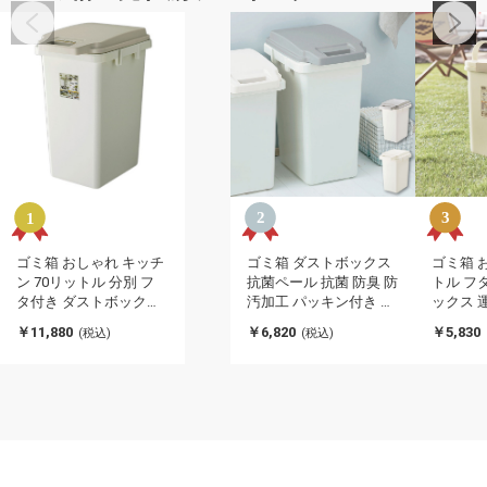
ゴミ箱 おしゃれ キッチ
ゴミ箱 ダストボックス
ゴミ箱 
ン 70リットル 分別 フ
抗菌ペール 抗菌 防臭 防
トル フ
タ付き ダストボックス
汚加工 パッキン付き キ
ックス 
におい漏れ防止 におい
ッチン 連結可能 ロック
アウトド
￥11,880
￥6,820
￥5,830
(税込)
(税込)
パッキン 北欧 シンプル
付き シンプル 菌に強い
タリー 
ホワイト(代引不可)
45L 分別 ホワイト グレ
防止 に
ー(代引不可)
ンプル 
可)