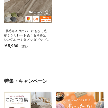
6層毛布 布団カバーにもなる毛
布 シンサレート ぬくもり特区
シングル セミダブル ダブル ブ
ランケット 掛け布団カバー フラ
￥5,980
(税込)
ンネル 保温 蓄熱 吸湿 発熱 断熱
軽い 冬用掛け布団 冬用 布団 洗
える
特集・キャンペーン