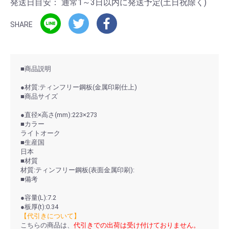
発送日目安：
通常1～3日以内に発送予定(土日祝除く)
SHARE
■商品説明
●材質:ティンフリー鋼板(金属印刷仕上)
■商品サイズ
●直径×高さ(mm):223×273
■カラー
ライトオーク
■生産国
日本
■材質
材質:ティンフリー鋼板(表面金属印刷):
■備考
●容量(L):7.2
●板厚(t):0.34
【代引きについて】
こちらの商品は、
代引きでの出荷は受け付けておりません。