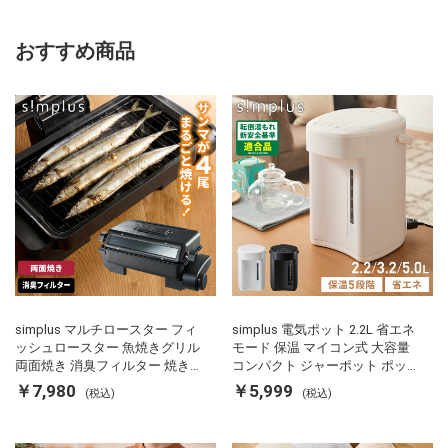
おすすめ商品
simplus マルチロースター フィ
simplus 電気ポット 2.2L 省エネ
ッシュロースター 魚焼きグリル
モード 保温 マイコン式 大容量
両面焼き 消臭フィルター 焼き魚
コンパクト ジャーポット ポット
両面ヒーター タイマー付き SP-
カルキ抜き 空焚き防止 温度調節
￥7,980
￥5,999
(税込)
(税込)
FRS01 マットブラック シンプラ
軽量 SP-PD22 シンプラス
ス