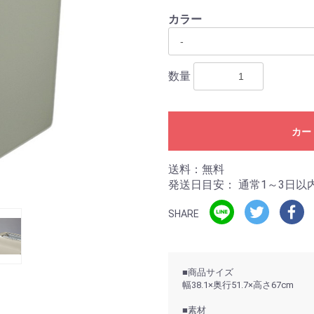
カラー
数量
カー
送料：無料
発送日目安：
通常1～3日以
SHARE
■商品サイズ
幅38.1×奥行51.7×高さ67cm
■素材