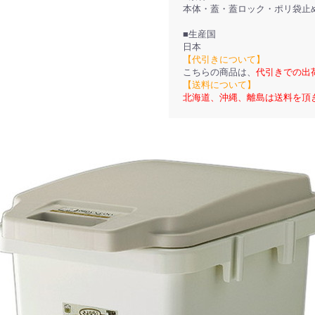
本体・蓋・蓋ロック・ポリ袋止め:
■生産国
日本
【代引きについて】
こちらの商品は、
代引きでの出
【送料について】
北海道、沖縄、離島は送料を頂