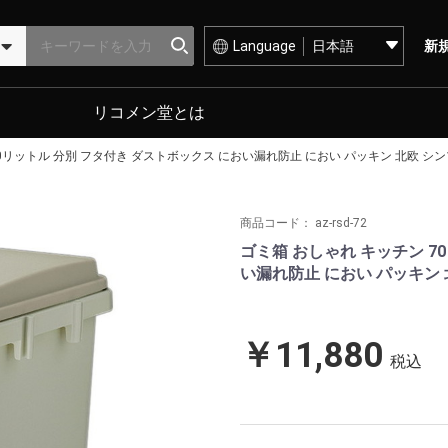
Language
新
リコメン堂とは
0リットル 分別 フタ付き ダストボックス におい漏れ防止 におい パッキン 北欧 シン
商品コード：
az-rsd-72
ゴミ箱 おしゃれ キッチン 7
い漏れ防止 におい パッキン 
￥11,880
税込