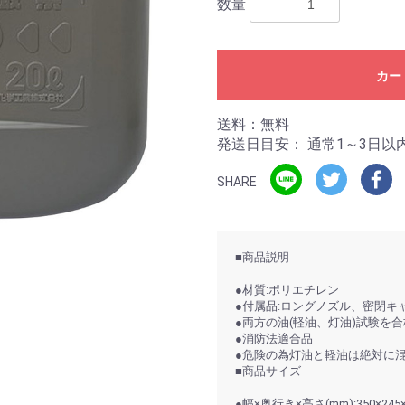
数量
カー
送料：無料
発送日目安：
通常1～3日以
SHARE
■商品説明
●材質:ポリエチレン
●付属品:ロングノズル、密閉キ
●両方の油(軽油、灯油)試験を
●消防法適合品
●危険の為灯油と軽油は絶対に
■商品サイズ
●幅×奥行き×高さ(mm):350×245×