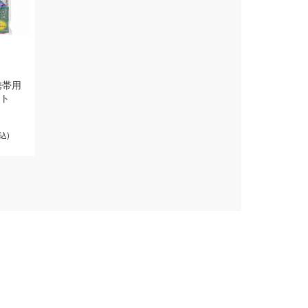
携帯用
ト
込)