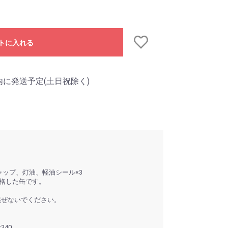
トに入れる
内に発送予定(土日祝除く)
ャップ、灯油、軽油シール×3
合格した缶です。
混ぜないでください。
340