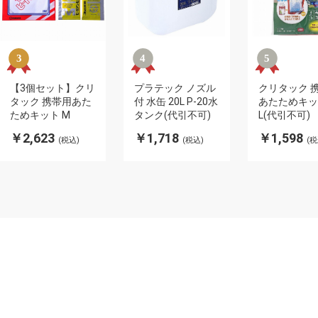
【3個セット】クリ
プラテック ノズル
クリタック 
タック 携帯用あた
付 水缶 20L P-20水
あたためキッ
ためキット M
タンク(代引不可)
L(代引不可)
￥2,623
￥1,718
￥1,598
(税込)
(税込)
(税