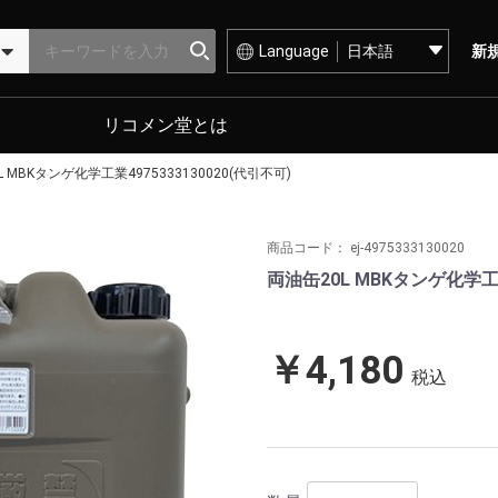
Language
新
リコメン堂とは
 MBKタンゲ化学工業4975333130020(代引不可)
商品コード：
ej-4975333130020
両油缶20L MBKタンゲ化学工業
￥4,180
税込