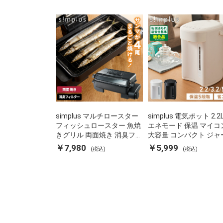
simplus マルチロースター
simplus 電気ポット 2.2
フィッシュロースター 魚焼
エネモード 保温 マイコ
きグリル 両面焼き 消臭フィ
大容量 コンパクト ジャ
ルター 焼き魚 両面ヒーター
ット ポット カルキ抜き
￥7,980
￥5,999
(税込)
(税込)
タイマー付き SP-FRS01 マ
焚き防止 温度調節 軽量 S
ットブラック シンプラス
PD22 シンプラス