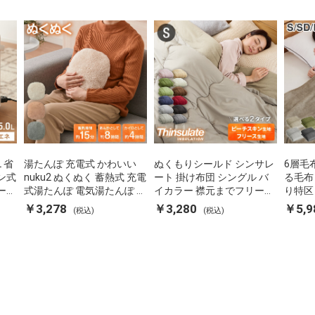
L 省
湯たんぽ 充電式 かわいい
ぬくもりシールド シンサレ
6層毛
ン式
nuku2 ぬくぬく 蓄熱式 充電
ート 掛け布団 シングル バ
る毛布
ーポ
式湯たんぽ 電気湯たんぽ コ
イカラー 襟元までフリース
り特区
 空
ードレス湯たんぽ エコ 節電
カバーなしで使える 軽い 丸
ダブル
￥3,278
￥3,280
￥5,9
(税込)
(税込)
P-
節約 省エネ 充電式エコ電気
洗い 断熱 保温 抗菌防臭 洗
団カバ
あんか EWT-2143 スリーア
える 防ダニ 軽量 ホコリが
蓄熱 吸
ップ
出にくい 低ホル 暖かい 冬
用掛け
用掛け布団 掛ふとん 暖かさ
る
羽毛の約2倍 thinsulate