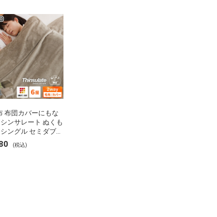
布 布団カバーにもな
 シンサレート ぬくも
 シングル セミダブル
 ブランケット 掛け布
80
(税込)
ー フランネル 保温
湿 発熱 断熱 軽い 冬
布団 冬用 布団 洗え