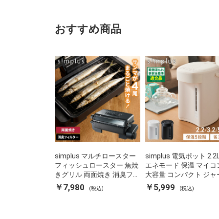
コ
ボ
ル
タ
ク
ニ
おすすめ商品
抜
カ
き
ル
(代
リ
引
ッ
不
チ
可)
ェ
ル
4973655184929(代
引
不
可)
simplus マルチロースター
simplus 電気ポット 2.2
フィッシュロースター 魚焼
エネモード 保温 マイコ
きグリル 両面焼き 消臭フィ
大容量 コンパクト ジャ
ルター 焼き魚 両面ヒーター
ット ポット カルキ抜き
￥7,980
￥5,999
(税込)
(税込)
タイマー付き SP-FRS01 マ
焚き防止 温度調節 軽量 S
ットブラック シンプラス
PD22 シンプラス