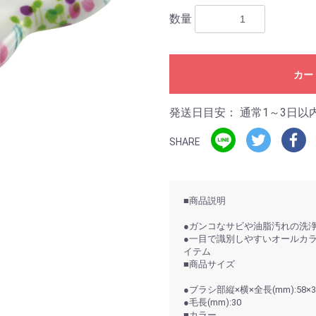
数量
カー
発送日目安：
通常1～3日以
SHARE
■商品説明
●ガンコなサビや油脂汚れの洗
●一目で識別しやすいオールカ
イテム
■商品サイズ
●ブラシ部縦×横×全長(mm):58×36
●毛長(mm):30
■カラー