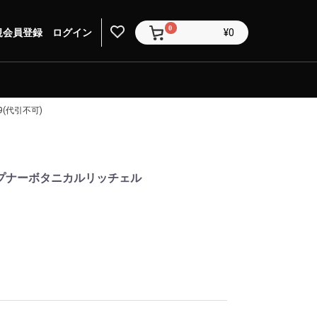
0
規会員登録
ログイン
¥0
9(代引不可)
ープナーボタニカルリッチェル