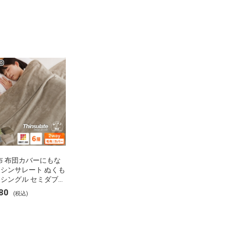
布 布団カバーにもな
 シンサレート ぬくも
 シングル セミダブル
 ブランケット 掛け布
80
(税込)
ー フランネル 保温
湿 発熱 断熱 軽い 冬
布団 冬用 布団 洗え