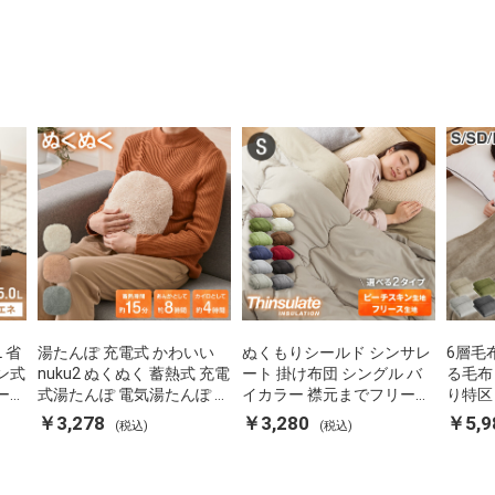
L 省
湯たんぽ 充電式 かわいい
ぬくもりシールド シンサレ
6層毛
ン式
nuku2 ぬくぬく 蓄熱式 充電
ート 掛け布団 シングル バ
る毛布
ーポ
式湯たんぽ 電気湯たんぽ コ
イカラー 襟元までフリース
り特区
 空
ードレス湯たんぽ エコ 節電
カバーなしで使える 軽い 丸
ダブル
￥3,278
￥3,280
￥5,9
(税込)
(税込)
P-
節約 省エネ 充電式エコ電気
洗い 断熱 保温 抗菌防臭 洗
団カバ
あんか EWT-2143 スリーア
える 防ダニ 軽量 ホコリが
蓄熱 吸
ップ
出にくい 低ホル 暖かい 冬
用掛け