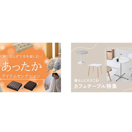
用掛け布団 掛ふとん 暖かさ
る
羽毛の約2倍 thinsulate