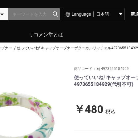
Language
新
リコメン堂とは
ープナー
使っていいね! キャップオープナーボタニカルリッチェル497365518492
商品コード：
ej-4973655184929
使っていいね! キャップオ
4973655184929(代引不可)
￥480
税込