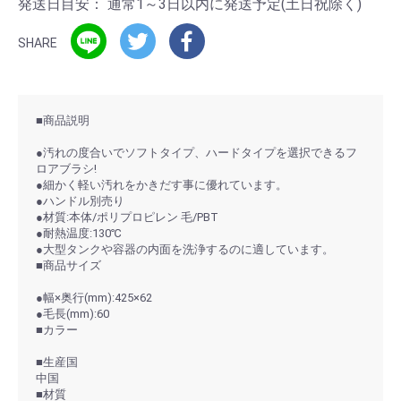
発送日目安：
通常1～3日以内に発送予定(土日祝除く)
SHARE
■商品説明
●汚れの度合いでソフトタイプ、ハードタイプを選択できるフ
ロアブラシ!
●細かく軽い汚れをかきだす事に優れています。
●ハンドル別売り
●材質:本体/ポリプロピレン 毛/PBT
●耐熱温度:130℃
●大型タンクや容器の内面を洗浄するのに適しています。
■商品サイズ
●幅×奥行(mm):425×62
●毛長(mm):60
■カラー
■生産国
中国
■材質