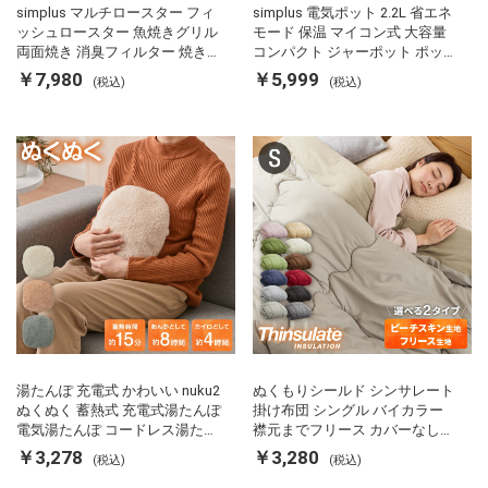
simplus マルチロースター フィ
simplus 電気ポット 2.2L 省エネ
ッシュロースター 魚焼きグリル
モード 保温 マイコン式 大容量
両面焼き 消臭フィルター 焼き魚
コンパクト ジャーポット ポット
両面ヒーター タイマー付き SP-
カルキ抜き 空焚き防止 温度調節
￥7,980
￥5,999
(税込)
(税込)
FRS01 マットブラック シンプラ
軽量 SP-PD22 シンプラス
ス
湯たんぽ 充電式 かわいい nuku2
ぬくもりシールド シンサレート
ぬくぬく 蓄熱式 充電式湯たんぽ
掛け布団 シングル バイカラー
電気湯たんぽ コードレス湯たん
襟元までフリース カバーなしで
ぽ エコ 節電 節約 省エネ 充電式
使える 軽い 丸洗い 断熱 保温 抗
￥3,278
￥3,280
(税込)
(税込)
エコ電気あんか EWT-2143 スリ
菌防臭 洗える 防ダニ 軽量 ホコ