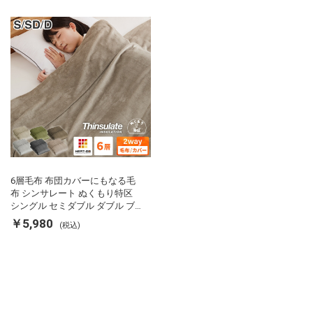
ーアップ
リが出にくい 低ホル 暖かい 冬
用掛け布団 掛ふとん 暖かさ羽毛
の約2倍 thinsulate
6層毛布 布団カバーにもなる毛
布 シンサレート ぬくもり特区
シングル セミダブル ダブル ブ
ランケット 掛け布団カバー フラ
￥5,980
(税込)
ンネル 保温 蓄熱 吸湿 発熱 断熱
軽い 冬用掛け布団 冬用 布団 洗
える