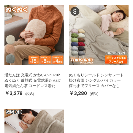
湯たんぽ 充電式 かわいい nuku2
ぬくもりシールド シンサレート
ぬくぬく 蓄熱式 充電式湯たんぽ
掛け布団 シングル バイカラー
電気湯たんぽ コードレス湯たん
襟元までフリース カバーなしで
ぽ エコ 節電 節約 省エネ 充電式
使える 軽い 丸洗い 断熱 保温 抗
￥3,278
￥3,280
(税込)
(税込)
エコ電気あんか EWT-2143 スリ
菌防臭 洗える 防ダニ 軽量 ホコ
ーアップ
リが出にくい 低ホル 暖かい 冬
用掛け布団 掛ふとん 暖かさ羽毛
の約2倍 thinsulate