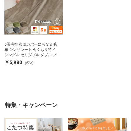
6層毛布 布団カバーにもなる毛
布 シンサレート ぬくもり特区
シングル セミダブル ダブル ブ
ランケット 掛け布団カバー フラ
￥5,980
(税込)
ンネル 保温 蓄熱 吸湿 発熱 断熱
軽い 冬用掛け布団 冬用 布団 洗
える
特集・キャンペーン