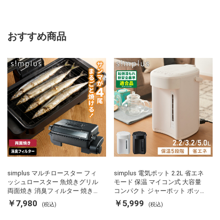
おすすめ商品
simplus マルチロースター フィ
simplus 電気ポット 2.2L 省エネ
ッシュロースター 魚焼きグリル
モード 保温 マイコン式 大容量
両面焼き 消臭フィルター 焼き魚
コンパクト ジャーポット ポット
両面ヒーター タイマー付き SP-
カルキ抜き 空焚き防止 温度調節
￥7,980
￥5,999
(税込)
(税込)
FRS01 マットブラック シンプラ
軽量 SP-PD22 シンプラス
ス