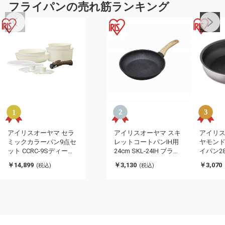
フライパンの売れ筋ランキング
アイリスオーヤマ セラ
アイリスオーヤマ スキ
アイリス
ミックカラーパン9点セ
レットコートパンIH用
ヤモンド
ット CCRC-9Sディープ
24cm SKL-24IH ブラッ
イパン28c
アイボリー セラミック
ク IRIS OHYAMA(代引不
IRIS O
￥14,899
￥3,130
￥3,070
(税込)
(税込)
カラーパン9点セット
可)
理用品 
IRIS OYAMA(代引不可)
(代引不可