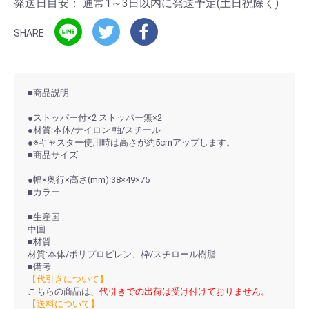
発送日目安：
通常1～3日以内に発送予定(土日祝除く)
SHARE
■商品説明
●ストッパー付×2 ストッパー無×2
●材質:本体/ナイロン 軸/スチール
●※キャスター使用時は高さが約5cmアップします。
■商品サイズ
●幅×奥行×高さ(mm):38×49×75
■カラー
■生産国
中国
■材質
材質:本体/ポリプロピレン、枠/スチロール樹脂
■備考
【代引きについて】
こちらの商品は、
代引きでの出荷は受け付けておりません。
【送料について】