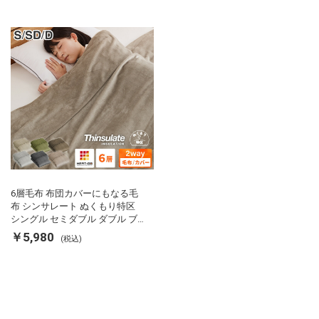
ーアップ
リが出にくい 低ホル 暖かい 冬
用掛け布団 掛ふとん 暖かさ羽毛
の約2倍 thinsulate
6層毛布 布団カバーにもなる毛
布 シンサレート ぬくもり特区
シングル セミダブル ダブル ブ
ランケット 掛け布団カバー フラ
￥5,980
(税込)
ンネル 保温 蓄熱 吸湿 発熱 断熱
軽い 冬用掛け布団 冬用 布団 洗
える