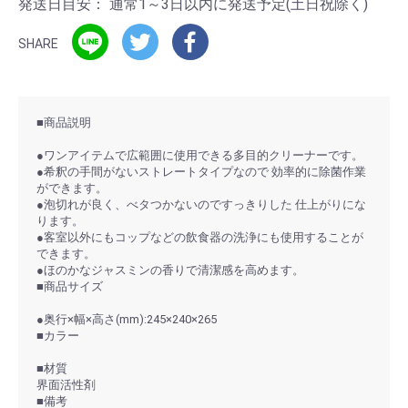
発送日目安：
通常1～3日以内に発送予定(土日祝除く)
SHARE
■商品説明
●ワンアイテムで広範囲に使用できる多目的クリーナーです。
●希釈の手間がないストレートタイプなので 効率的に除菌作業
ができます。
●泡切れが良く、べタつかないのですっきりした 仕上がりにな
ります。
●客室以外にもコップなどの飲食器の洗浄にも使用することが
できます。
●ほのかなジャスミンの香りで清潔感を高めます。
■商品サイズ
●奥行×幅×高さ(mm):245×240×265
■カラー
■材質
界面活性剤
■備考