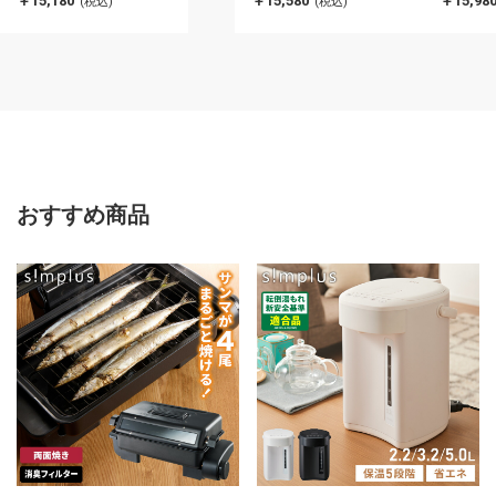
￥15,180
￥15,580
￥15,98
(税込)
(税込)
4904710436653(代引不
4904710436677(代引不
490471
可)
可)
可)
おすすめ商品