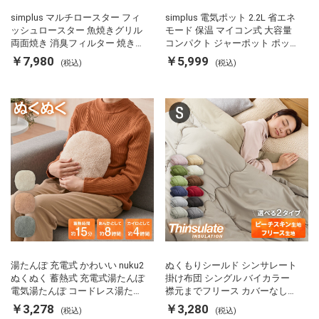
simplus マルチロースター フィ
simplus 電気ポット 2.2L 省エネ
ッシュロースター 魚焼きグリル
モード 保温 マイコン式 大容量
両面焼き 消臭フィルター 焼き魚
コンパクト ジャーポット ポット
両面ヒーター タイマー付き SP-
カルキ抜き 空焚き防止 温度調節
￥7,980
￥5,999
(税込)
(税込)
FRS01 マットブラック シンプラ
軽量 SP-PD22 シンプラス
ス
湯たんぽ 充電式 かわいい nuku2
ぬくもりシールド シンサレート
ぬくぬく 蓄熱式 充電式湯たんぽ
掛け布団 シングル バイカラー
電気湯たんぽ コードレス湯たん
襟元までフリース カバーなしで
ぽ エコ 節電 節約 省エネ 充電式
使える 軽い 丸洗い 断熱 保温 抗
￥3,278
￥3,280
(税込)
(税込)
エコ電気あんか EWT-2143 スリ
菌防臭 洗える 防ダニ 軽量 ホコ