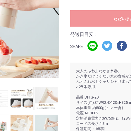
ただいま
発送日目安：
SHARE
大人のふわふわかき氷器。
かき氷だけじゃない氷の食感が
ふわふわ氷もシャリシャリ氷も
バラ氷専用。
品番:DHIS-20
サイズ(約):約W92×D120×H325
本体重量:約800g(トレ ー含)
電源:AC 100V
定格消費電力:10W/50Hz、12W/
コードの長さ:1.3m
保証期間：1年間