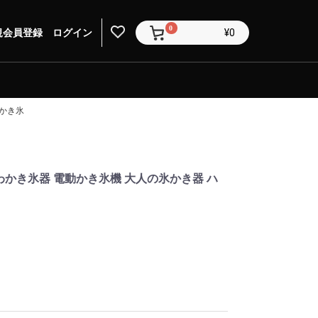
0
規会員登録
ログイン
¥0
 かき氷
ふわかき氷器 電動かき氷機 大人の氷かき器 ハ