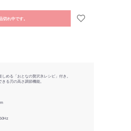
品切れ中です。
楽しめる「おとなの贅沢氷レシピ」付き。
できる刃の高さ調節機能。
mm
60Hz