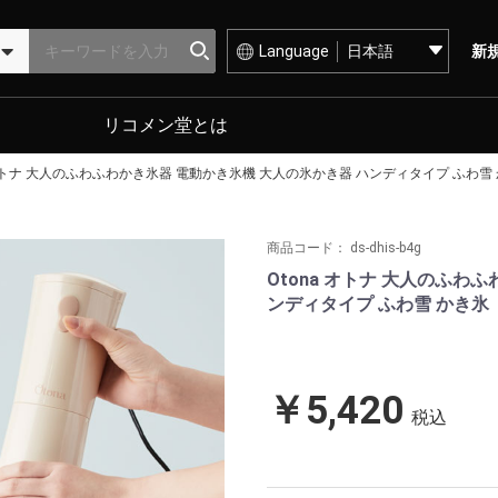
Language
新
リコメン堂とは
 オトナ 大人のふわふわかき氷器 電動かき氷機 大人の氷かき器 ハンディタイプ ふわ雪
商品コード：
ds-dhis-b4g
Otona オトナ 大人のふわ
ンディタイプ ふわ雪 かき氷
￥5,420
税込