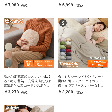
両面ヒーター タイマー付き SP-
カルキ抜き 空焚き防止 温度調節
￥7,980
￥5,999
(税込)
(税込)
FRS01 マットブラック シンプラ
軽量 SP-PD22 シンプラス
ス
湯たんぽ 充電式 かわいい nuku2
ぬくもりシールド シンサレート
ぬくぬく 蓄熱式 充電式湯たんぽ
掛け布団 シングル バイカラー
電気湯たんぽ コードレス湯たん
襟元までフリース カバーなしで
ぽ エコ 節電 節約 省エネ 充電式
使える 軽い 丸洗い 断熱 保温 抗
￥3,278
￥3,280
(税込)
(税込)
エコ電気あんか EWT-2143 スリ
菌防臭 洗える 防ダニ 軽量 ホコ
ーアップ
リが出にくい 低ホル 暖かい 冬
用掛け布団 掛ふとん 暖かさ羽毛
の約2倍 thinsulate