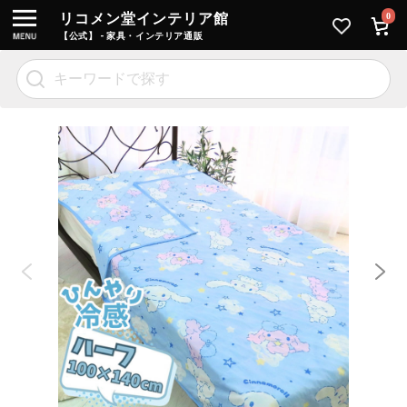
リコメン堂インテリア館
0
【公式】 - 家具・インテリア通販