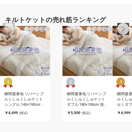
キルトケットの売れ筋ランキング
瞬間避暑地 リバーシブ
瞬間避暑地 リバーシブ
瞬間避暑
ルくしゅくしゅケット
ルくしゅくしゅケット
ルくし
シングル 140×190cm 強
ダブル 180×190cm 強冷
セミダブル
冷感 洗える 丸洗いOK
感 洗える 丸洗いOK ひ
強冷感 
￥4,499
￥5,500
￥4,999
(税込)
(税込)
ひんやり さらさら 冷感
んやり さらさら 冷感 吸
OK ひ
吸水速乾 抗菌防臭 防ダ
水速乾 抗菌防臭 防ダニ
冷感 吸
ニ リバーシブル 冷たい
リバーシブル 冷たい ケ
防ダニ 
ケット 肌掛け
ット 肌掛け
たい ケ