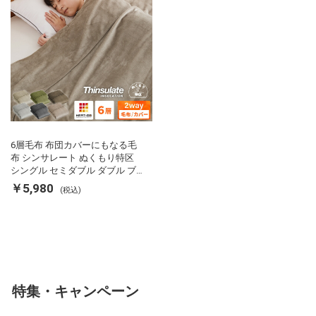
6層毛布 布団カバーにもなる毛
布 シンサレート ぬくもり特区
シングル セミダブル ダブル ブ
ランケット 掛け布団カバー フラ
￥5,980
(税込)
ンネル 保温 蓄熱 吸湿 発熱 断熱
軽い 冬用掛け布団 冬用 布団 洗
える
特集・キャンペーン