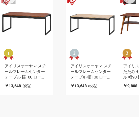
アイリスオーヤマ スチ
アイリスオーヤマ スチ
アイリス
ールフレームセンター
ールフレームセンター
たたみ 
テーブル 幅100 ローテ
テーブル 幅100 ローテ
ル 幅90
ーブル センターテーブ
ーブル センターテーブ
ーブル 
￥13,648
￥13,648
￥9,808
(税込)
(税込)
ル リビングテーブル 木
ル リビングテーブル 木
ル 折れ
目調 北欧 おしゃれ ウォ
目調 北欧 おしゃれ ナチ
北欧 お
ールナット SFCT-1000
ュラル SFCT-1000 IRIS
ナット FC
IRIS OYAMA(代引不可)
OYAMA(代引不可)
OYAMA