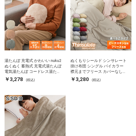
湯たんぽ 充電式 かわいい nuku2
ぬくもりシールド シンサレート
ぬくぬく 蓄熱式 充電式湯たんぽ
掛け布団 シングル バイカラー
電気湯たんぽ コードレス湯たん
襟元までフリース カバーなしで
ぽ エコ 節電 節約 省エネ 充電式
使える 軽い 丸洗い 断熱 保温 抗
￥3,278
￥3,280
(税込)
(税込)
エコ電気あんか EWT-2143 スリ
菌防臭 洗える 防ダニ 軽量 ホコ
ーアップ
リが出にくい 低ホル 暖かい 冬
用掛け布団 掛ふとん 暖かさ羽毛
の約2倍 thinsulate