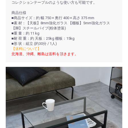
コレクションテーブルのような使い方も可能です。
商品仕様
■商品サイズ：約 幅 750 × 奥行 400 × 高さ 375 mm
■素 材：【天板】8mm強化ガラス 【棚板】5mm強化ガラス
【脚】スチールパイプ(粉体塗装)
■重 量：約 11 kg
■耐 荷 重：約 天板：25kg 棚板：15kg
■形 状：組立 (約30分 / 1人)
【送料について】
北海道、沖縄、離島は送料を頂きます。