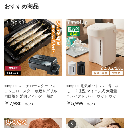
おすすめ商品
simplus マルチロースター フィ
simplus 電気ポット 2.2L 省エネ
ッシュロースター 魚焼きグリル
モード 保温 マイコン式 大容量
両面焼き 消臭フィルター 焼き魚
コンパクト ジャーポット ポット
両面ヒーター タイマー付き SP-
カルキ抜き 空焚き防止 温度調節
￥7,980
￥5,999
(税込)
(税込)
FRS01 マットブラック シンプラ
軽量 SP-PD22 シンプラス
ス