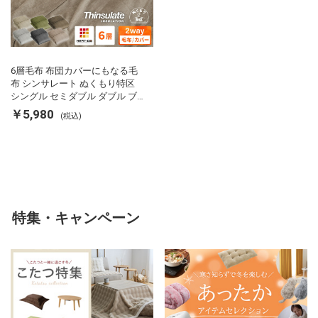
6層毛布 布団カバーにもなる毛
布 シンサレート ぬくもり特区
シングル セミダブル ダブル ブ
ランケット 掛け布団カバー フラ
￥5,980
(税込)
ンネル 保温 蓄熱 吸湿 発熱 断熱
軽い 冬用掛け布団 冬用 布団 洗
える
特集・キャンペーン