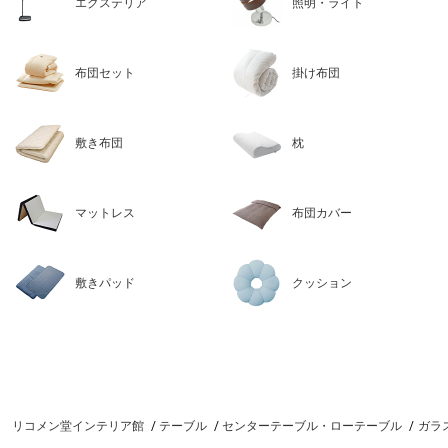
エクステリア
照明・ライト
布団セット
掛け布団
敷き布団
枕
マットレス
布団カバー
敷きパッド
クッション
リコメン堂インテリア館
テーブル
センターテーブル・ローテーブル
ガラス