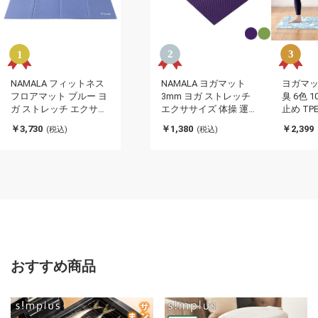
NAMALA フィットネス
NAMALA ヨガマット
ヨガマッ
フロアマット ブルー ヨ
3mm ヨガ ストレッチ
臭 6色 
ガ ストレッチ エクササ
エクササイズ 体操 運動
止め TP
イズ 体操 運動 スポーツ
スポーツ ヨーガ ピラテ
ース付き
￥3,730
￥1,380
￥2,399
(税込)
(税込)
ヨーガ ピラティス 初心
ィス 厚手 滑りにくい 初
ー パー
者 瞑想 ビギナー おしゃ
心者 瞑想 ビギナー おし
ンク 極
れ 体操 ウェア トレーニ
ゃれ 体操 ウェア トレー
ングマッ
ング ナマラ(代引不可)
ニング ナマラ(代引不
滑らない
可)
トレッチ
サイズ
おすすめ商品