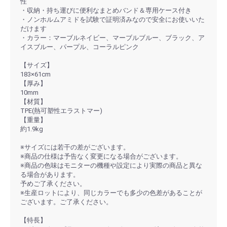
性
・収納・持ち運びに便利なまとめバンド＆専用ケース付き
・ノンホルムアミドを試験で証明済みなので安全にお使いいた
だけます
・カラー：マーブルネイビー、マーブルブルー、ブラック、ア
イスブルー、パープル、コーラルピンク
【サイズ】
183×61cm
【厚み】
10mm
【材質】
TPE(熱可塑性エラストマー)
【重量】
約1.9kg
※サイズには若干の差がございます。
※商品の仕様は予告なく変更になる場合がございます。
※商品の色味はモニターの機種や設定により実際の商品と異な
る場合があります。
予めご了承ください。
※生産ロットにより、同じカラーでも多少の色差があることが
ございます。ご了承ください。
【特長】