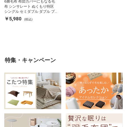
6層毛布 布団カバーにもなる毛
布 シンサレート ぬくもり特区
シングル セミダブル ダブル ブ
ランケット 掛け布団カバー フラ
￥5,980
(税込)
ンネル 保温 蓄熱 吸湿 発熱 断熱
軽い 冬用掛け布団 冬用 布団 洗
える
特集・キャンペーン