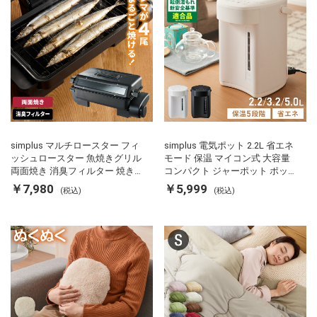
simplus マルチロースター フィ
simplus 電気ポット 2.2L 省エネ
ッシュロースター 魚焼きグリル
モード 保温 マイコン式 大容量
両面焼き 消臭フィルター 焼き魚
コンパクト ジャーポット ポット
両面ヒーター タイマー付き SP-
カルキ抜き 空焚き防止 温度調節
￥7,980
￥5,999
(税込)
(税込)
FRS01 マットブラック シンプラ
軽量 SP-PD22 シンプラス
ス