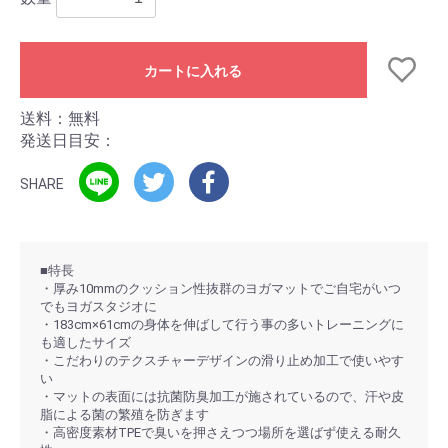
カートに入れる
送料：無料
発送日目安：
SHARE
■特長
・厚み10mmのクッション性抜群のヨガマットでご自宅がいつ
でもヨガスタジオに
・183cm×61cmの身体を伸ばして行う事の多いトレーニングに
も適したサイズ
・こだわりのテクスチャーデザインの滑り止め加工で使いやす
い
・マットの表面には抗菌防臭加工が施されているので、汗や皮
脂による菌の繁殖を防ぎます
・高密度素材TPEで臭いを押さえつつ場所を選ばず使える耐久