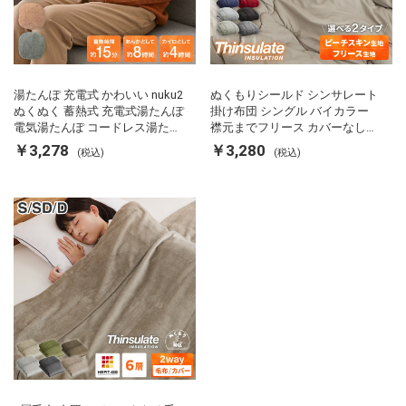
湯たんぽ 充電式 かわいい nuku2
ぬくもりシールド シンサレート
ぬくぬく 蓄熱式 充電式湯たんぽ
掛け布団 シングル バイカラー
電気湯たんぽ コードレス湯たん
襟元までフリース カバーなしで
ぽ エコ 節電 節約 省エネ 充電式
使える 軽い 丸洗い 断熱 保温 抗
￥3,278
￥3,280
(税込)
(税込)
エコ電気あんか EWT-2143 スリ
菌防臭 洗える 防ダニ 軽量 ホコ
ーアップ
リが出にくい 低ホル 暖かい 冬
用掛け布団 掛ふとん 暖かさ羽毛
の約2倍 thinsulate