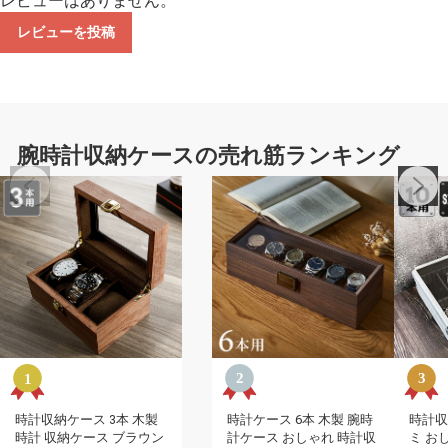
レビューはありません。
レビューを投稿
腕時計収納ケースの売れ筋ランキング
時計収納ケース 3本 木製
時計ケース 6本 木製 腕時
時計収
時計 収納ケース ブラウン
計ケース おしゃれ 時計収
ミ お