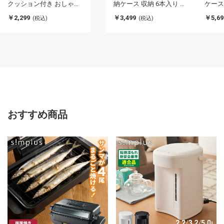
クッション付き おしゃれ
納ケース 収納 6本入り 高
ケース
インテリア 時計ケース ケ
級 ウォッチボックス コン
入り 
￥2,299
￥3,499
￥5,69
(税込)
(税込)
ース 腕時計 コレクション
パクト コレクション ビジ
ト プ
ウォッチケース アクセサ
ネス 父の日 腕時計ボック
コレク
リーケース ボックス
ス プレゼント 腕時計ボッ
チケー
クス ウォッチケース ギフ
計 時
ト
おすすめ商品