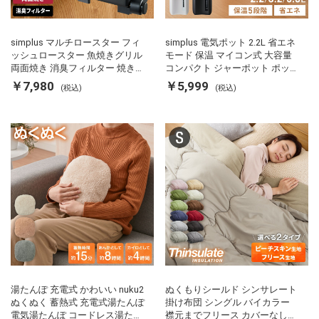
simplus マルチロースター フィ
simplus 電気ポット 2.2L 省エネ
ッシュロースター 魚焼きグリル
モード 保温 マイコン式 大容量
両面焼き 消臭フィルター 焼き魚
コンパクト ジャーポット ポット
両面ヒーター タイマー付き SP-
カルキ抜き 空焚き防止 温度調節
￥7,980
￥5,999
(税込)
(税込)
FRS01 マットブラック シンプラ
軽量 SP-PD22 シンプラス
ス
湯たんぽ 充電式 かわいい nuku2
ぬくもりシールド シンサレート
ぬくぬく 蓄熱式 充電式湯たんぽ
掛け布団 シングル バイカラー
電気湯たんぽ コードレス湯たん
襟元までフリース カバーなしで