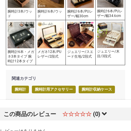
腕時計6本/PUレ
腕時計3本/ウッ
腕時計6本/ウッ
腕時計6本/PUレ
ザー/幅34.6cm
ド
ド
ザー/幅30cm
ジュエリー/木
腕時計6本・メガ
メガネ12本/PU
ジュエリー/スエ
目/3段式
ネ3本タイプ 腕
レザー/2段式
ード生地/2段式
時計12本タイプ
関連カテゴリ
腕時計
腕時計用アクセサリー
腕時計収納ケース
この商品のレビュー
☆☆☆☆☆
(0)