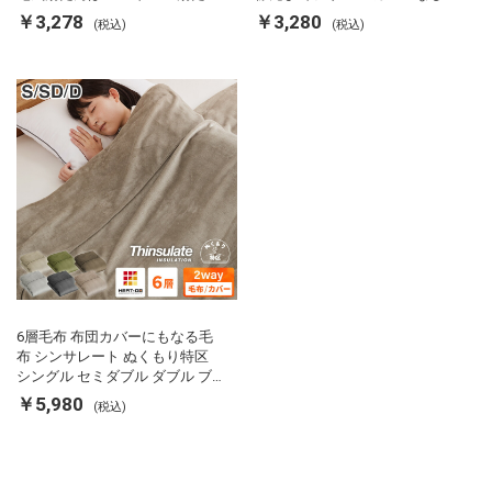
ぽ エコ 節電 節約 省エネ 充電式
使える 軽い 丸洗い 断熱 保温 抗
￥3,278
￥3,280
(税込)
(税込)
エコ電気あんか EWT-2143 スリ
菌防臭 洗える 防ダニ 軽量 ホコ
ーアップ
リが出にくい 低ホル 暖かい 冬
用掛け布団 掛ふとん 暖かさ羽毛
の約2倍 thinsulate
6層毛布 布団カバーにもなる毛
布 シンサレート ぬくもり特区
シングル セミダブル ダブル ブ
ランケット 掛け布団カバー フラ
￥5,980
(税込)
ンネル 保温 蓄熱 吸湿 発熱 断熱
軽い 冬用掛け布団 冬用 布団 洗
える