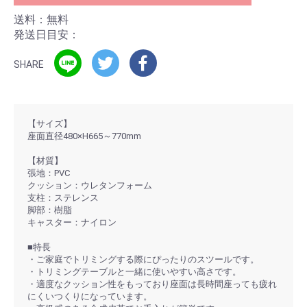
送料：無料
発送日目安：
SHARE
【サイズ】
座面直径480×H665～770mm
【材質】
張地：PVC
クッション：ウレタンフォーム
支柱：ステレンス
脚部：樹脂
キャスター：ナイロン
■特長
・ご家庭でトリミングする際にぴったりのスツールです。
・トリミングテーブルと一緒に使いやすい高さです。
・適度なクッション性をもっており座面は長時間座っても疲れ
にくいつくりになっています。