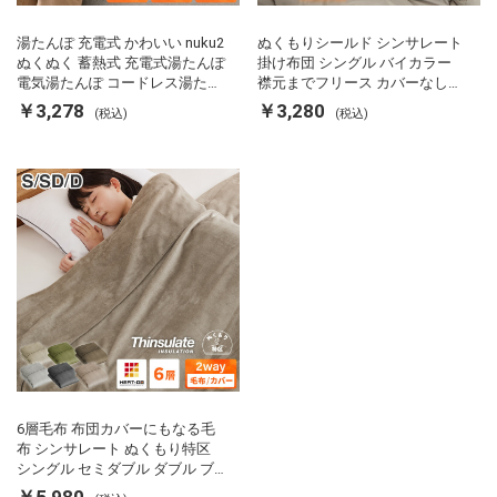
湯たんぽ 充電式 かわいい nuku2
ぬくもりシールド シンサレート
ぬくぬく 蓄熱式 充電式湯たんぽ
掛け布団 シングル バイカラー
電気湯たんぽ コードレス湯たん
襟元までフリース カバーなしで
ぽ エコ 節電 節約 省エネ 充電式
使える 軽い 丸洗い 断熱 保温 抗
￥3,278
￥3,280
(税込)
(税込)
エコ電気あんか EWT-2143 スリ
菌防臭 洗える 防ダニ 軽量 ホコ
ーアップ
リが出にくい 低ホル 暖かい 冬
用掛け布団 掛ふとん 暖かさ羽毛
の約2倍 thinsulate
6層毛布 布団カバーにもなる毛
布 シンサレート ぬくもり特区
シングル セミダブル ダブル ブ
ランケット 掛け布団カバー フラ