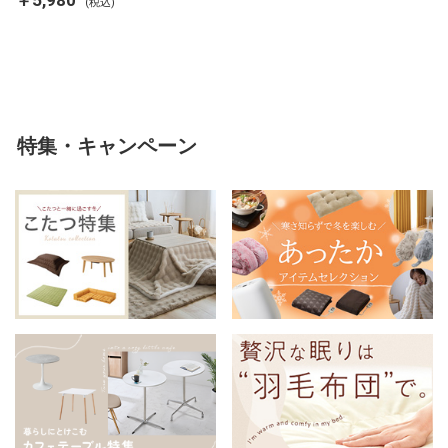
￥5,980
(税込)
ンネル 保温 蓄熱 吸湿 発熱 断熱
軽い 冬用掛け布団 冬用 布団 洗
える
特集・キャンペーン