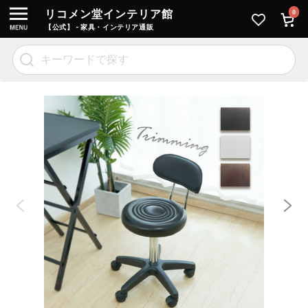
リコメン堂インテリア館
0
【公式】 - 家具・インテリア通販