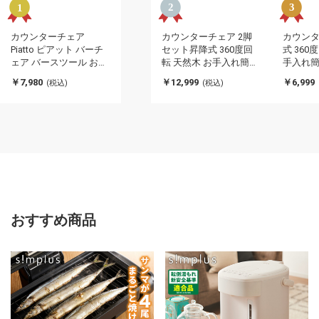
カウンターチェア
カウンターチェア 2脚
カウンタ
Piatto ピアット バーチ
セット昇降式 360度回
式 360
ェア バースツール おし
転 天然木 お手入れ簡単
手入れ簡
ゃれ ダイニング リビン
PUレザー ワンタッチ操
ンタッチ
￥7,980
￥12,999
￥6,999
(税込)
(税込)
グ ハイチェア 椅子 イス
作 背もたれ付き カフェ
付き カ
ハイスツール スツール
風 ヴィンテージ シック
ージ シ
カフェ風 カウンタース
アンティーク バーチェ
ク バー
ツール ダイニングチェ
ア バースツール おしゃ
ール 高さ調整
ア(代引不可)
れ家具 高さ調整 椅子 キ
チンチェ
ッチンチェア ハイチェ
ア いす
おすすめ商品