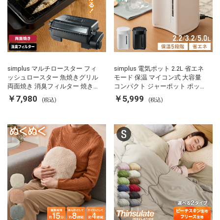
simplus マルチロースター フィ
simplus 電気ポット 2.2L 省エネ
ッシュロースター 魚焼きグリル
モード 保温 マイコン式 大容量
両面焼き 消臭フィルター 焼き魚
コンパクト ジャーポット ポット
両面ヒーター タイマー付き SP-
カルキ抜き 空焚き防止 温度調節
￥7,980
￥5,999
(税込)
(税込)
FRS01 マットブラック シンプラ
軽量 SP-PD22 シンプラス
ス