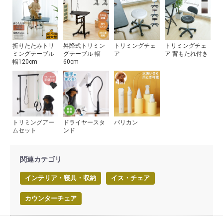
折りたたみトリ
昇降式トリミン
トリミングチェ
トリミングチェ
ミングテーブル
グテーブル 幅
ア
ア 背もたれ付き
幅120cm
60cm
トリミングアー
ドライヤースタ
バリカン
ムセット
ンド
関連カテゴリ
インテリア・寝具・収納
イス・チェア
カウンターチェア