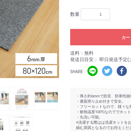
数量
カー
送料：無料
発送日目安：
即日発送予定(
SHARE
・厚さ約6mmで防音、防寒性能
・裏面滑り止め付きで安全。
・フリーカットなので、様々な
・耐熱温度100℃なのででホッ
・丸洗い可能。
※洗濯する際はは洗濯ネットを
縮む原因となるのでお控えくだ