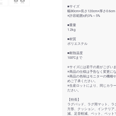
■サイズ
幅80cm×長さ120cm×厚さ0.6cm
※許容範囲±約3%～5%
■重量
1.2kg
■材質
ポリエステル
■耐熱温度
100℃まで
※サイズには若干の差がござい
※商品の仕様は予告なく変更に
※商品の色味はモニターの機種
めご了承ください。
※生産ロットにより、同じカラ
ださい。
【特長】
ラグパッド、ラグ用マット、ラグ
方形、クッション、インテリア
減、足音軽減、ペット、ペット