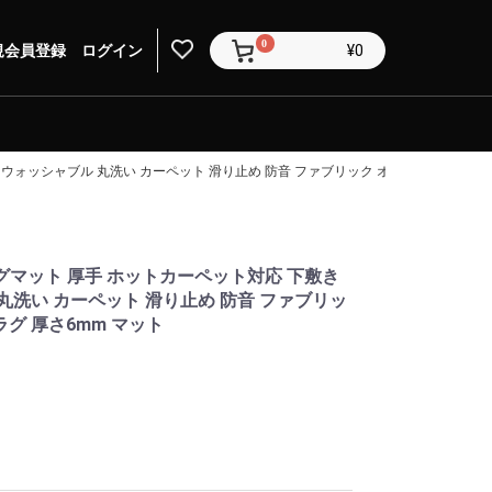
0
規会員登録
ログイン
¥0
える ウォッシャブル 丸洗い カーペット 滑り止め 防音 ファブリック オールシーズン ア
 ラグマット 厚手 ホットカーペット対応 下敷き
丸洗い カーペット 滑り止め 防音 ファブリッ
グ 厚さ6mm マット