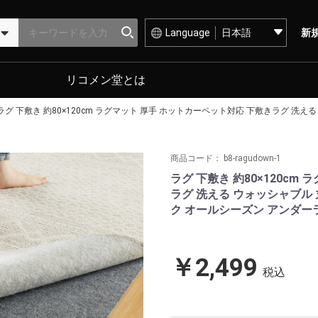
Language
新
リコメン堂とは
ラグ 下敷き 約80×120cm ラグマット 厚手 ホットカーペット対応 下敷きラグ 洗
商品コード：
b8-ragudown-1
ラグ 下敷き 約80×120cm
ラグ 洗える ウォッシャブル 
ク オールシーズン アンダーラ
￥2,499
税込