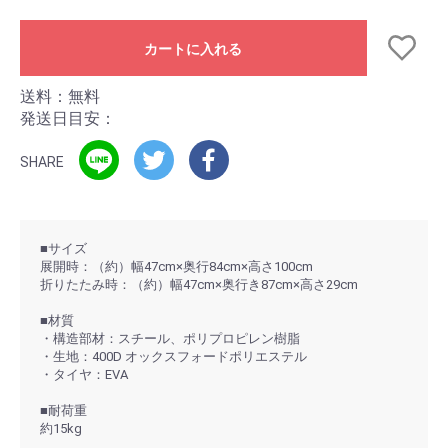
カートに入れる
送料：無料
発送日目安：
SHARE
■サイズ
展開時：（約）幅47cm×奥行84cm×高さ100cm
折りたたみ時：（約）幅47cm×奥行き87cm×高さ29cm
■材質
・構造部材：スチール、ポリプロピレン樹脂
・生地：400D オックスフォードポリエステル
・タイヤ：EVA
■耐荷重
約15kg