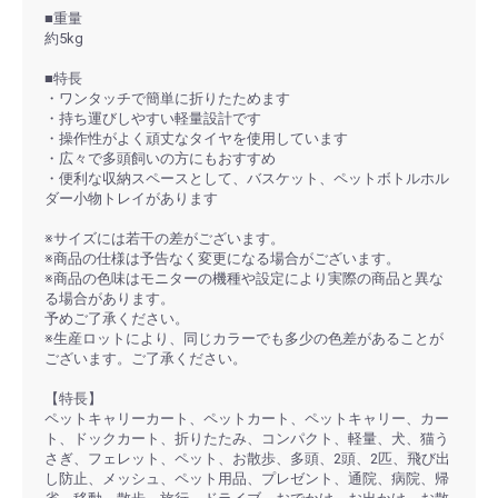
■重量
約5kg
■特長
・ワンタッチで簡単に折りたためます
・持ち運びしやすい軽量設計です
・操作性がよく頑丈なタイヤを使用しています
・広々で多頭飼いの方にもおすすめ
・便利な収納スペースとして、バスケット、ペットボトルホル
ダー小物トレイがあります
※サイズには若干の差がございます。
※商品の仕様は予告なく変更になる場合がございます。
※商品の色味はモニターの機種や設定により実際の商品と異な
る場合があります。
予めご了承ください。
※生産ロットにより、同じカラーでも多少の色差があることが
ございます。ご了承ください。
【特長】
ペットキャリーカート、ペットカート、ペットキャリー、カー
ト、ドックカート、折りたたみ、コンパクト、軽量、犬、猫う
さぎ、フェレット、ペット、お散歩、多頭、2頭、2匹、飛び出
し防止、メッシュ、ペット用品、プレゼント、通院、病院、帰