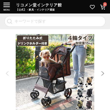
リコメン堂インテリア館
0
【公式】 - 家具・インテリア通販