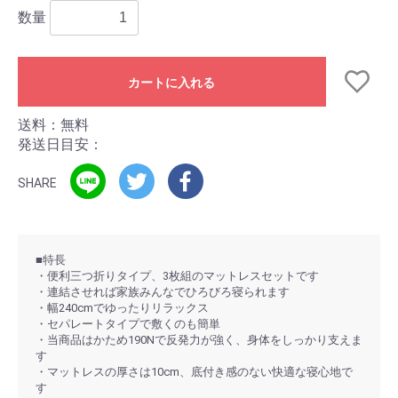
数量
カートに入れる
送料：無料
発送日目安：
SHARE
■特長
・便利三つ折りタイプ、3枚組のマットレスセットです
・連結させれば家族みんなでひろびろ寝られます
・幅240cmでゆったりリラックス
・セパレートタイプで敷くのも簡単
・当商品はかため190Nで反発力が強く、身体をしっかり支えま
す
・マットレスの厚さは10cm、底付き感のない快適な寝心地で
す