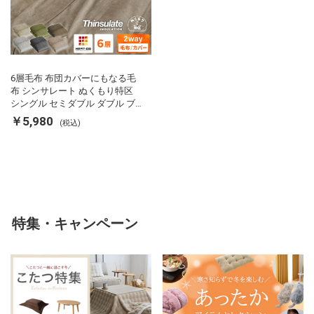
6層毛布 布団カバーにもなる毛
布 シンサレート ぬくもり特区
シングル セミダブル ダブル ブ
ランケット 掛け布団カバー フラ
￥5,980
(税込)
ンネル 保温 蓄熱 吸湿 発熱 断熱
軽い 冬用掛け布団 冬用 布団 洗
える
特集・キャンペーン