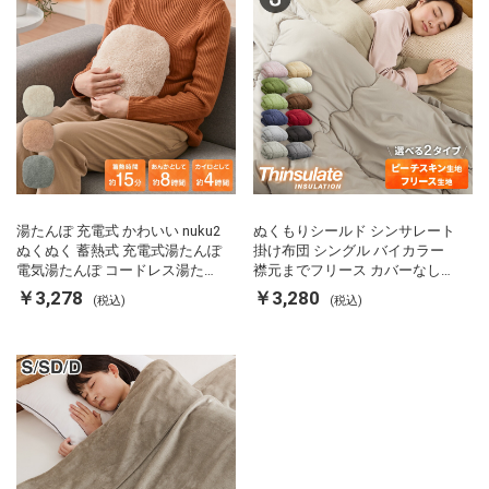
湯たんぽ 充電式 かわいい nuku2
ぬくもりシールド シンサレート
ぬくぬく 蓄熱式 充電式湯たんぽ
掛け布団 シングル バイカラー
電気湯たんぽ コードレス湯たん
襟元までフリース カバーなしで
ぽ エコ 節電 節約 省エネ 充電式
使える 軽い 丸洗い 断熱 保温 抗
￥3,278
￥3,280
(税込)
(税込)
エコ電気あんか EWT-2143 スリ
菌防臭 洗える 防ダニ 軽量 ホコ
ーアップ
リが出にくい 低ホル 暖かい 冬
用掛け布団 掛ふとん 暖かさ羽毛
の約2倍 thinsulate