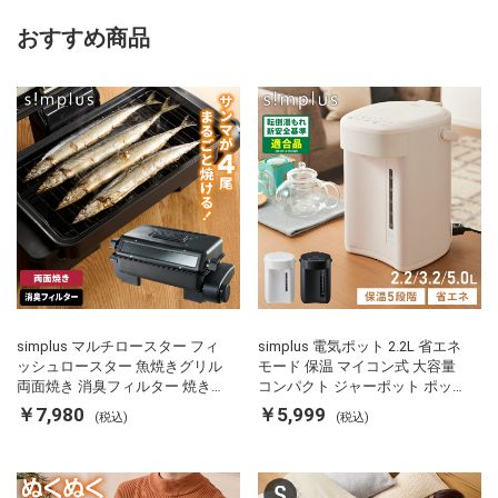
おすすめ商品
simplus マルチロースター フィ
simplus 電気ポット 2.2L 省エネ
ッシュロースター 魚焼きグリル
モード 保温 マイコン式 大容量
両面焼き 消臭フィルター 焼き魚
コンパクト ジャーポット ポット
両面ヒーター タイマー付き SP-
カルキ抜き 空焚き防止 温度調節
￥7,980
￥5,999
(税込)
(税込)
FRS01 マットブラック シンプラ
軽量 SP-PD22 シンプラス
ス