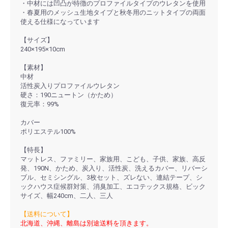
・中材には凹凸が特徴のプロファイルタイプのウレタンを使用
・春夏用のメッシュ生地タイプと秋冬用のニットタイプの両面
使える仕様になっています
【サイズ】
240×195×10cm
【素材】
中材
活性炭入りプロファイルウレタン
硬さ：190ニュートン（かため）
復元率：99%
カバー
ポリエステル100%
【特長】
マットレス、ファミリー、家族用、こども、子供、家族、高反
発、190N、かため、炭入り、活性炭、洗えるカバー、リバーシ
ブル、セミシングル、3枚セット、ズレない、連結テープ、シ
ックハウス症候群対策、消臭加工、エコテックス規格、ビック
サイズ、幅240cm、二人、三人
【送料について】
北海道、沖縄、離島は別途送料を頂きます。