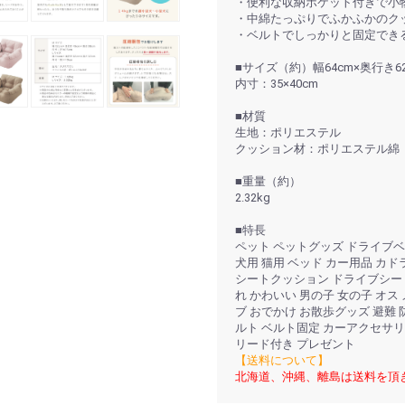
・便利な収納ポケット付きで小
・中綿たっぷりでふかふかのク
・ベルトでしっかりと固定でき
■サイズ（約）幅64cm×奥行き62
内寸：35×40cm
■材質
生地：ポリエステル
クッション材：ポリエステル綿
■重量（約）
2.32kg
■特長
ペット ペットグッズ ドライブベ
犬用 猫用 ベッド カー用品 カドラ
シートクッション ドライブシー
れ かわいい 男の子 女の子 オス 
ブ おでかけ お散歩グッズ 避難 
ルト ベルト固定 カーアクセサリー
リード付き プレゼント
【送料について】
北海道、沖縄、離島は送料を頂