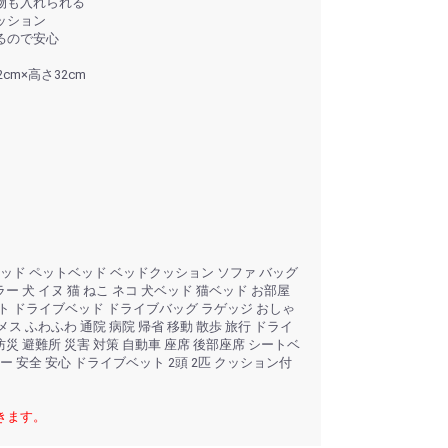
物も入れられる
ッション
るので安心
cm×高さ32cm
ッド ペットベッド ベッドクッション ソファ バッグ
ー 犬 イヌ 猫 ねこ ネコ 犬ベッド 猫ベッド お部屋
ト ドライブベッド ドライブバッグ ラゲッジ おしゃ
メス ふわふわ 通院 病院 帰省 移動 散歩 旅行 ドライ
防災 避難所 災害 対策 自動車 座席 後部座席 シートベ
 安全 安心 ドライブベット 2頭 2匹 クッション付
きます。