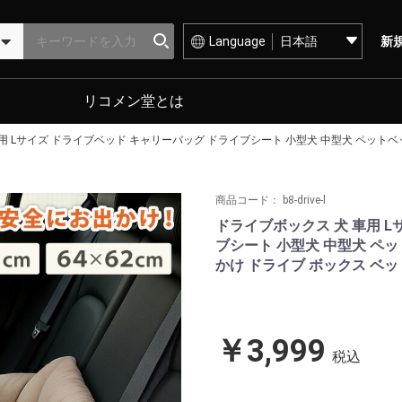
Language
新
リコメン堂とは
用 Lサイズ ドライブベッド キャリーバッグ ドライブシート 小型犬 中型犬 ペットベ
商品コード：
b8-drive-l
ドライブボックス 犬 車用 
ブシート 小型犬 中型犬 ペッ
かけ ドライブ ボックス ベ
￥3,999
税込