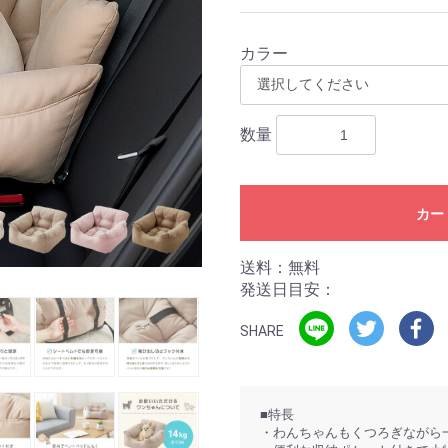
カラー
数量
カー
送料：無料
発送日目安：
SHARE
■特長
・わんちゃんもくつろぎながら