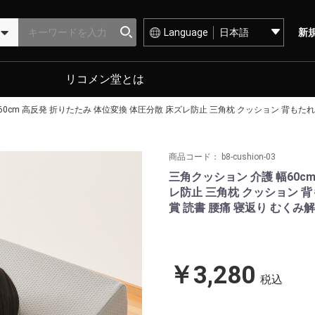
Language
新
リコメン堂とは
60cm 高反発 折りたたみ 体位変換 体圧分散 床ズレ防止 三角枕 クッション 背もたれ 
商品コード：
b8-cushion-03
三角クッション 介護 幅60c
レ防止 三角枕 クッション 背
賞 読書 腰痛 寝返り むくみ解
￥3,280
税込