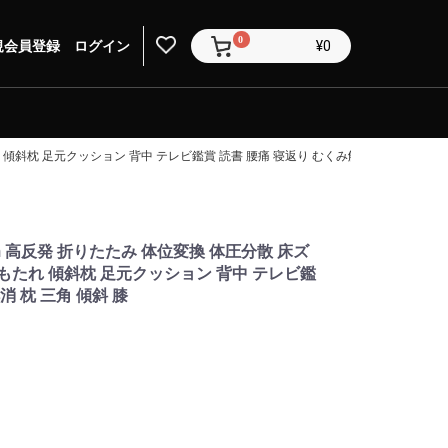
0
規会員登録
ログイン
¥0
傾斜枕 足元クッション 背中 テレビ鑑賞 読書 腰痛 寝返り むくみ解消 枕 三角 傾斜 
m 高反発 折りたたみ 体位変換 体圧分散 床ズ
もたれ 傾斜枕 足元クッション 背中 テレビ鑑
消 枕 三角 傾斜 膝