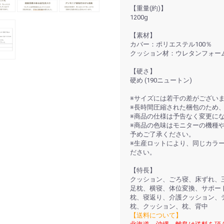
【重量(約)】
1200g
【素材】
カバー：ポリエステル100％
クッション材：ウレタンフォー
【硬さ】
硬め (190ニュートン)
※サイズには若干の差がござい
※長時間圧縮された梱包のため
※商品の仕様は予告なく変更に
※商品の色味はモニターの機種
予めご了承ください。
※生産ロットにより、同じカラ
ださい。
【特長】
クッション、ごろ寝、床ずれ、三
足枕、横寝、体位変換、サポー
枕、寝返り、介護クッション、
枕、クッション、枕、背中
【送料について】