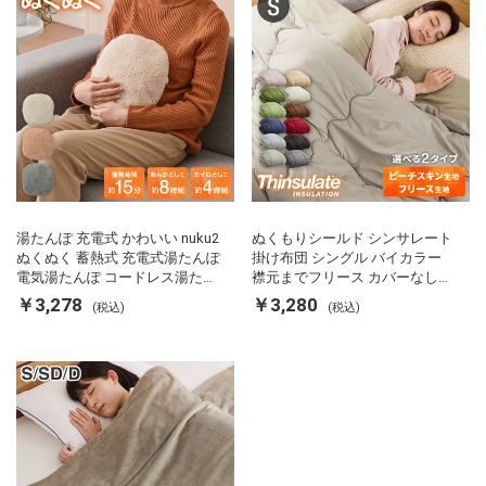
湯たんぽ 充電式 かわいい nuku2
ぬくもりシールド シンサレート
ぬくぬく 蓄熱式 充電式湯たんぽ
掛け布団 シングル バイカラー
電気湯たんぽ コードレス湯たん
襟元までフリース カバーなしで
ぽ エコ 節電 節約 省エネ 充電式
使える 軽い 丸洗い 断熱 保温 抗
￥3,278
￥3,280
(税込)
(税込)
エコ電気あんか EWT-2143 スリ
菌防臭 洗える 防ダニ 軽量 ホコ
ーアップ
リが出にくい 低ホル 暖かい 冬
用掛け布団 掛ふとん 暖かさ羽毛
の約2倍 thinsulate