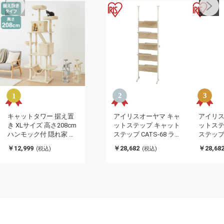
キャットタワー 据え置
アイリスオーヤマ キャ
アイリス
き XLサイズ 高さ208cm
ットステップ キャット
ットステ
ハンモック付 隠れ家 ハ
ステップ CATS-68 ライ
ステップ 
ウス 爪とぎ 大型 ハイタ
トナチュラル IRIS
ールナット
￥12,999
￥28,682
￥28,68
(税込)
(税込)
イプ ベージュ ライトグ
OYAMA(代引不可)
OYAMA
レー キャットハウス 運
動不足解消 ペット用品
猫 ねこ かわいい