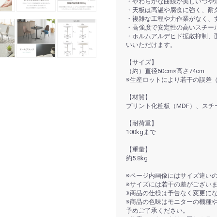
・やわらかな曲線が美しいつや
・天板は高温や腐食に強く、耐
・複雑な工程や力作業がなく、
・高強度で安定性の高いスチー
・ホルムアルデヒド拡散抑制、
いいただけます。
【サイズ】
（約）直径60cm×高さ74cm
※生産ロットにより若干の誤差（
【材質】
プリント化粧板（MDF）、スチ
【耐荷重】
100kgまで
【重量】
約5.8kg
※ページ内画像にはサイズ違い
※サイズには若干の差がござい
※商品の仕様は予告なく変更に
※商品の色味はモニターの機種
予めご了承ください。