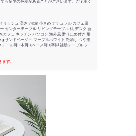
ーでも多少の色差があることがございます。ご了承く
タイリッシュ 高さ 74cm 小さめ ナチュラル カフェ風
ー センターテーブル リビングテーブル 机 デスク 新
ちカフェ キッチン パソコン 海外風 滑り止め付き 耐
0kg サンドベージュ マーブルホワイト 艶消し つや消
スチール脚 1本脚 Xベース脚 X字脚 補助テーブル テ
きます。