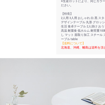
※生産ロットにより、同じカラ
ださい。
【特長】
2人用 3人用 おしゃれ 白 黒 ス
デザインテーブル 丸形 グロッシ
生活 食卓テーブル 2人掛け おう
高温 耐腐食 低ホルム 耐荷重10
し マット 面取り加工 スチール 
ーブル table
【送料について】
北海道、沖縄、離島は送料を頂