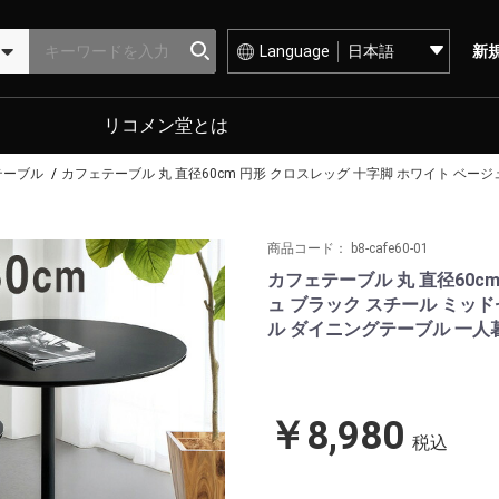
Language
新
リコメン堂とは
テーブル
カフェテーブル 丸 直径60cm 円形 クロスレッグ 十字脚 ホワイト ベー
商品コード：
b8-cafe60-01
カフェテーブル 丸 直径60c
ュ ブラック スチール ミッド
ル ダイニングテーブル 一人
￥8,980
税込