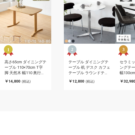
高さ65cm ダイニングテ
テーブル ダイニングテ
セラミ
ーブル 110×70cm T字
ーブル 机 デスク カフェ
ングテーブ
脚 天然木 幅110 奥行き
テーブル ラウンドテー
幅130c
70 オーク突板 ナチュラ
ブル 円形テーブル テー
ーブル 
￥14,800
￥12,800
￥32,98
(税込)
(税込)
ル 木製 リビング ダイニ
ブル 2人掛けテーブル 1
ル 机 
ング パソコンデスク つ
本脚 幅80cm 高さ75cm
ク 天板
くえ 机 デスク テーブル
木目調 ナチュラル 光沢
大理石風
丈夫 食卓テーブル
シルバー マット ブラッ
ニング シ
ク(代引不可)
1001(