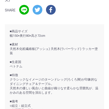
SHARE
■商品サイズ
幅150×奥行80×高さ72cm
■素材
天然木化粧繊維板(アッシュ) 天然木(ラバーウッド) ラッカー塗
装
■生産国
ベトナム
■特徴
クラシックなイメージのターンドレッグ(ろくろ脚)が印象的な
ダイニングチェア＆テーブル。
天然木の優しい風合いと曲線が織りなす柔らかな雰囲気が、温
かみのある空間を演出します。
■備考
○組立：組立式