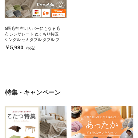
6層毛布 布団カバーにもなる毛
布 シンサレート ぬくもり特区
シングル セミダブル ダブル ブ
ランケット 掛け布団カバー フラ
￥5,980
(税込)
ンネル 保温 蓄熱 吸湿 発熱 断熱
軽い 冬用掛け布団 冬用 布団 洗
える
特集・キャンペーン