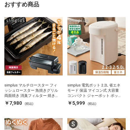
おすすめ商品
simplus マルチロースター フィ
simplus 電気ポット 2.2L 省エネ
ッシュロースター 魚焼きグリル
モード 保温 マイコン式 大容量
両面焼き 消臭フィルター 焼き魚
コンパクト ジャーポット ポット
両面ヒーター タイマー付き SP-
カルキ抜き 空焚き防止 温度調節
￥7,980
￥5,999
(税込)
(税込)
FRS01 マットブラック シンプラ
軽量 SP-PD22 シンプラス
ス