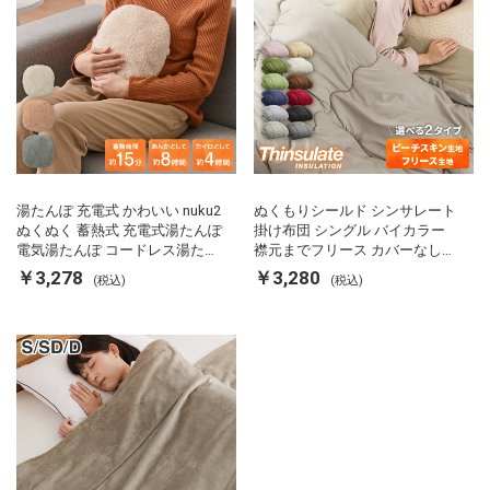
湯たんぽ 充電式 かわいい nuku2
ぬくもりシールド シンサレート
ぬくぬく 蓄熱式 充電式湯たんぽ
掛け布団 シングル バイカラー
電気湯たんぽ コードレス湯たん
襟元までフリース カバーなしで
ぽ エコ 節電 節約 省エネ 充電式
使える 軽い 丸洗い 断熱 保温 抗
￥3,278
￥3,280
(税込)
(税込)
エコ電気あんか EWT-2143 スリ
菌防臭 洗える 防ダニ 軽量 ホコ
ーアップ
リが出にくい 低ホル 暖かい 冬
用掛け布団 掛ふとん 暖かさ羽毛
の約2倍 thinsulate