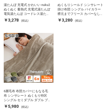
湯たんぽ 充電式 かわいい nuku2
ぬくもりシールド シンサレート
ぬくぬく 蓄熱式 充電式湯たんぽ
掛け布団 シングル バイカラー
電気湯たんぽ コードレス湯たん
襟元までフリース カバーなしで
ぽ エコ 節電 節約 省エネ 充電式
使える 軽い 丸洗い 断熱 保温 抗
￥3,278
￥3,280
(税込)
(税込)
エコ電気あんか EWT-2143 スリ
菌防臭 洗える 防ダニ 軽量 ホコ
ーアップ
リが出にくい 低ホル 暖かい 冬
用掛け布団 掛ふとん 暖かさ羽毛
の約2倍 thinsulate
6層毛布 布団カバーにもなる毛
布 シンサレート ぬくもり特区
シングル セミダブル ダブル ブ
ランケット 掛け布団カバー フラ
￥5,980
(税込)
ンネル 保温 蓄熱 吸湿 発熱 断熱