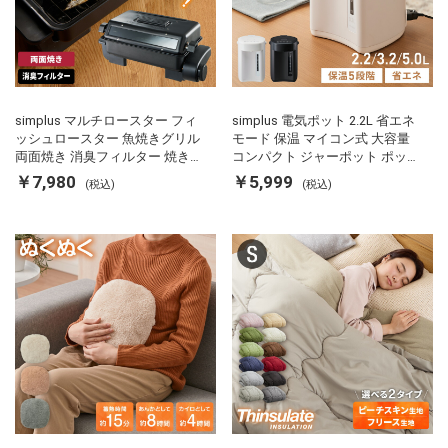
simplus マルチロースター フィ
simplus 電気ポット 2.2L 省エネ
ッシュロースター 魚焼きグリル
モード 保温 マイコン式 大容量
両面焼き 消臭フィルター 焼き魚
コンパクト ジャーポット ポット
両面ヒーター タイマー付き SP-
カルキ抜き 空焚き防止 温度調節
￥7,980
￥5,999
(税込)
(税込)
FRS01 マットブラック シンプラ
軽量 SP-PD22 シンプラス
ス