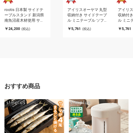
rootis 日本製 サイドテ
アイリスオーヤマ 丸型
アイリス
ーブルスタンド 新潟県
収納付き サイドテーブ
収納付き
南魚沼産木材使用 サイ
ル ミニテーブル ソファ
ル ミニ
ドテーブル ディスプレ
テーブル カフェテーブ
テーブル
￥24,200
￥5,761
￥5,761
(税込)
(税込)
イラック 棚 コーヒーテ
ル 円形天板 スチールフ
ル 円形
ーブル ソファサイド ベ
レームサイドテーブル
レーム
ッドサイド スリム 足立
ウォールナット SFST-
ナチュラル
製作所 bokula(代引不
400F IRIS OYAMA(代引
IRIS O
可)
不可)
おすすめ商品