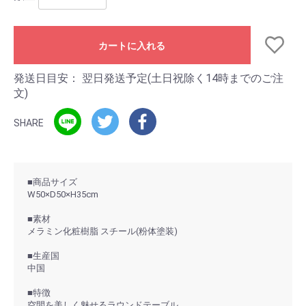
カートに入れる
発送日目安：
翌日発送予定(土日祝除く14時までのご注
文)
SHARE
■商品サイズ
W50×D50×H35cm
■素材
メラミン化粧樹脂 スチール(粉体塗装)
■生産国
中国
■特徴
空間を美しく魅せるラウンドテーブル