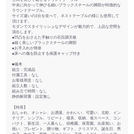
中央に向かって伸びる細いブラックスチールの脚部が特徴的な
ラウンドテーブル。
サイズ違いの2台を並べて、ネストテーブルの様にも使用して
頂けます。
モダンでスタイリッシュなデザインが魅力的で、上品な空間を
演出します。
●凹凸をおさえた手触りの石目調天板
●細く美しいブラックスチールの脚部
●お手入れが簡単
●床への傷を防止する保護キャップ付き
■備考
組立：完成品
付属工具：なし
お客様用意：なし
組立人数：なし
組み立て時間：なし
静的耐荷重：設定無し
【特長】
おしゃれ、オシャレ、お洒落、かわいい、可愛い、北欧、イン
テリア、シンプル、リピート、寝具、収納、省スペース、コン
パクト、新生活、一人暮らし、幼稚園、保育園、出産祝い、お
祝い、プレゼント、贈り物、ギフト、クリスマス、誕生日、男