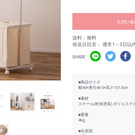
ただいま
送料：無料
発送日目安：
通常1～3日以
SHARE
■商品サイズ
幅40×奥行46.5×高さ157.5cm
■素材
スチール(粉体塗装) ポリエステ
■重量
4kg
■生産国