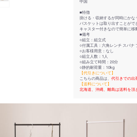
中国
■特徴
掛ける・収納するが同時にかな
バスケットは取り出すことがで
キャスター付きなので簡単に移
■備考
○組立：組立式
○付属工具：六角レンチ スパナ
○お客様用意：なし
○組立人数：1人
○組み立て時間：20分
○静的耐荷重：10kg
【代引きについて】
こちらの商品は、
代引きでの出
【送料について】
北海道、沖縄、離島は送料を頂