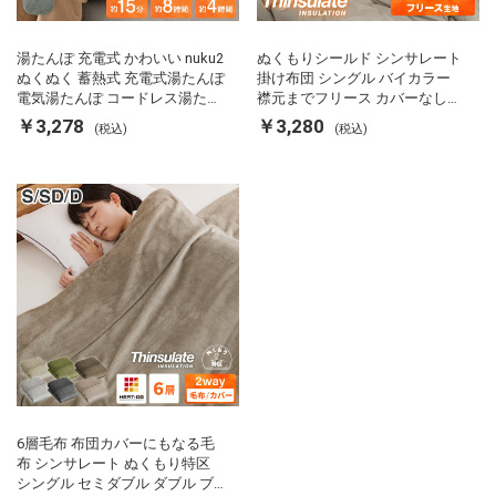
湯たんぽ 充電式 かわいい nuku2
ぬくもりシールド シンサレート
ぬくぬく 蓄熱式 充電式湯たんぽ
掛け布団 シングル バイカラー
電気湯たんぽ コードレス湯たん
襟元までフリース カバーなしで
ぽ エコ 節電 節約 省エネ 充電式
使える 軽い 丸洗い 断熱 保温 抗
￥3,278
￥3,280
(税込)
(税込)
エコ電気あんか EWT-2143 スリ
菌防臭 洗える 防ダニ 軽量 ホコ
ーアップ
リが出にくい 低ホル 暖かい 冬
用掛け布団 掛ふとん 暖かさ羽毛
の約2倍 thinsulate
6層毛布 布団カバーにもなる毛
布 シンサレート ぬくもり特区
シングル セミダブル ダブル ブ