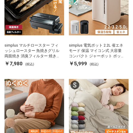
simplus マルチロースター フィ
simplus 電気ポット 2.2L 省エネ
ッシュロースター 魚焼きグリル
モード 保温 マイコン式 大容量
両面焼き 消臭フィルター 焼き魚
コンパクト ジャーポット ポット
両面ヒーター タイマー付き SP-
カルキ抜き 空焚き防止 温度調節
￥7,980
￥5,999
(税込)
(税込)
FRS01 マットブラック シンプラ
軽量 SP-PD22 シンプラス
ス