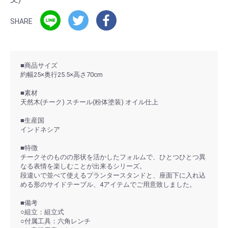
SHARE
■商品サイズ
約幅25×奥行25.5×高さ70cm
■素材
天然木(チーク) スチール(粉体塗装) オイル仕上
■生産国
インドネシア
■特徴
チークそのものの形状を活かしたフォルムで、ひとつひとつ異
なる表情を楽しむことが出来るシリーズ。
段違いで並べて使えるプランタースタンドと、座面下に入れ込
める形のサイドテーブル、4アイテムでご用意致しました。
■備考
○組立：組立式
○付属工具：六角レンチ