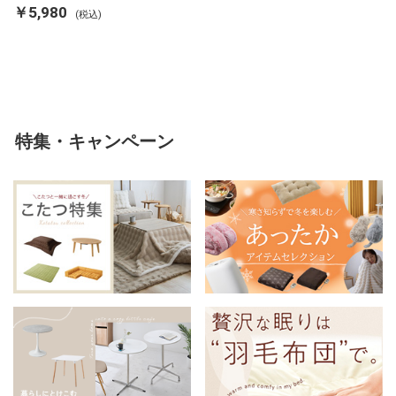
ランケット 掛け布団カバー フラ
￥5,980
(税込)
ンネル 保温 蓄熱 吸湿 発熱 断熱
軽い 冬用掛け布団 冬用 布団 洗
える
特集・キャンペーン