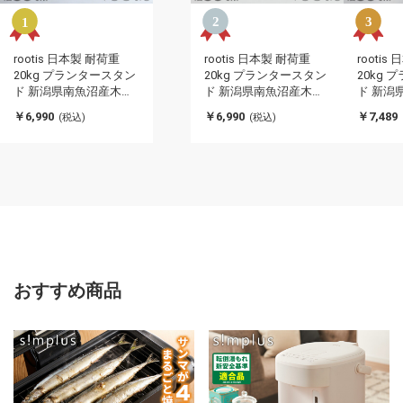
rootis 日本製 耐荷重
rootis 日本製 耐荷重
rootis
20kg プランタースタン
20kg プランタースタン
20kg
ド 新潟県南魚沼産木材
ド 新潟県南魚沼産木材
ド 新潟
使用 プランター台 キャ
使用 プランター台 キャ
使用 プ
￥6,990
￥6,990
￥7,489
(税込)
(税込)
スター付き セミラウン
スター付き ラウンド 幅
スター付
ド 幅35cm ホームキャ
35cm ホームキャリー
35cm
リー 平台車 台車 フラワ
平台車 台車 フラワース
平台車 
ースタンド 円形 丸型 回
タンド 円形 丸型 回転
タンド 
転 トレー(代引不可)
トレー(代引不可)
トレー(
おすすめ商品