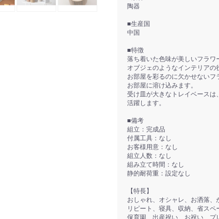
陶器
■生産国
中国
■特徴
落ち着いた色味が美しいフラワ
オブジェのようなインテリアの
お部屋を彩るのに欠かせないフ
お部屋に溶け込みます。
受け皿が大きなトレイベースは
活躍します。
■備考
組立：完成品
付属工具：なし
お客様用意：なし
組立人数：なし
組み立て時間：なし
静的耐荷重：設定なし
【特長】
おしゃれ、オシャレ、お洒落、
リピート、寝具、収納、省スペ
保育園、出産祝い、お祝い、プ