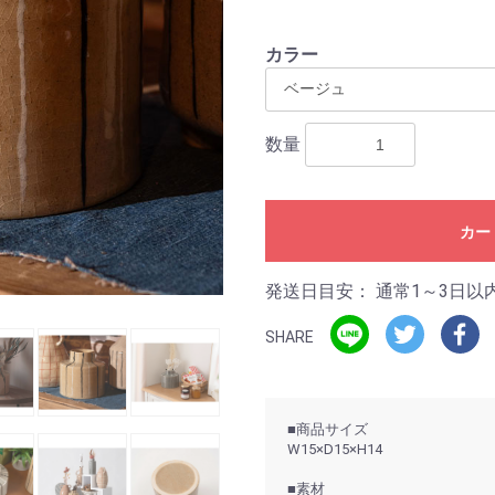
カラー
数量
カー
発送日目安：
通常1～3日以
SHARE
■商品サイズ
W15×D15×H14
■素材