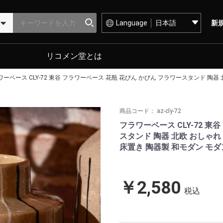
Language
新
リコメン堂とは
ーベース CLY-72 東谷 フラワーベース 花瓶 花びん かびん フラワースタンド 陶器
商品コード：
az-cly-72
フラワーベース CLY-72 東
スタンド 陶器 北欧 おしゃれ
床置き 陶器製 和モダン モダ
￥2,580
税込