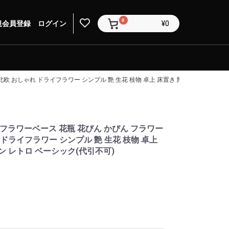
0
規会員登録
ログイン
¥0
 北欧 おしゃれ ドライフラワー シンプル 艶 生花 枝物 卓上 床置き 陶器製 和モダン 
谷 フラワーベース 花瓶 花びん かびん フラワー
 ドライフラワー シンプル 艶 生花 枝物 卓上
ン レトロ ベーシック(代引不可)