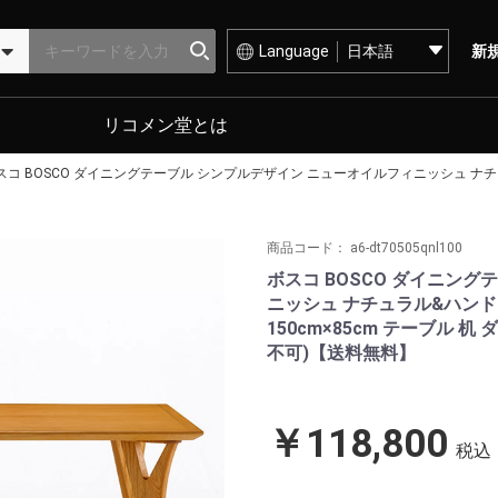
Language
新
リコメン堂とは
スコ BOSCO ダイニングテーブル シンプルデザイン ニューオイルフィニッシュ ナチ
商品コード：
a6-dt70505qnl100
ボスコ BOSCO ダイニン
ニッシュ ナチュラル&ハン
150cm×85cm テーブル 
不可)【送料無料】
￥118,800
税込