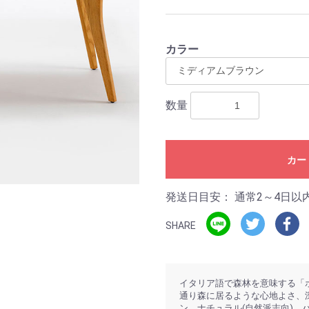
カラー
数量
カー
発送日目安：
通常2～4日以
SHARE
イタリア語で森林を意味する「
通り森に居るような心地よさ、
ン、ナチュラル(自然派志向)、