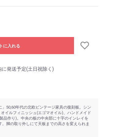
トに入れる
内に発送予定(土日祝除く)
」50,60年代の北欧ビンテージ家具の復刻板。シン
、オイルフィニッシュ(エゴマオイル)、ハンドメイド
る製品作り)。中央の板の中央部に十字のインレイを
す。脚の取り外しにて天板までの高さを変えられま