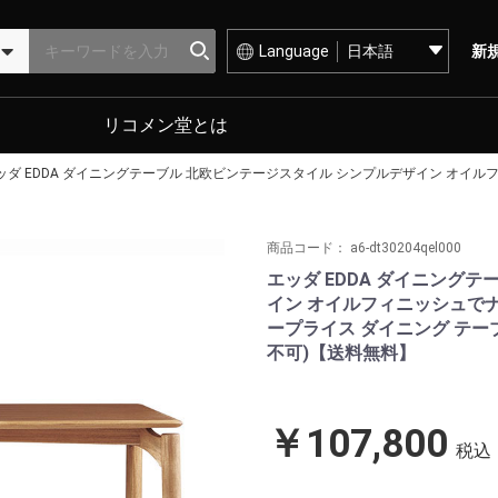
Language
新
リコメン堂とは
ッダ EDDA ダイニングテーブル 北欧ビンテージスタイル シンプルデザイン オイルフ
商品コード：
a6-dt30204qel000
エッダ EDDA ダイニング
イン オイルフィニッシュで
ープライス ダイニング テーブル
不可)【送料無料】
￥107,800
税込