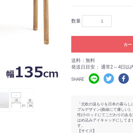
数量
カー
送料：無料
発送日目安：
通常2～4日以
SHARE
「北欧の温もりを日本の暮らしに
プルデザイン(曲線にて優しい)
性(小ロッドにてこだわりのあ
はめ込みアイキャッチにしてま
す。
【サイズ】