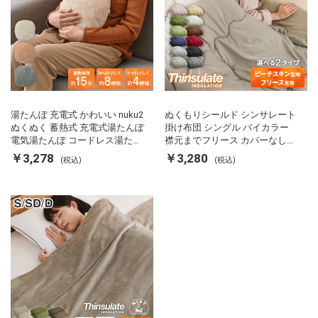
湯たんぽ 充電式 かわいい nuku2
ぬくもりシールド シンサレート
ぬくぬく 蓄熱式 充電式湯たんぽ
掛け布団 シングル バイカラー
電気湯たんぽ コードレス湯たん
襟元までフリース カバーなしで
ぽ エコ 節電 節約 省エネ 充電式
使える 軽い 丸洗い 断熱 保温 抗
￥3,278
￥3,280
(税込)
(税込)
エコ電気あんか EWT-2143 スリ
菌防臭 洗える 防ダニ 軽量 ホコ
ーアップ
リが出にくい 低ホル 暖かい 冬
用掛け布団 掛ふとん 暖かさ羽毛
の約2倍 thinsulate