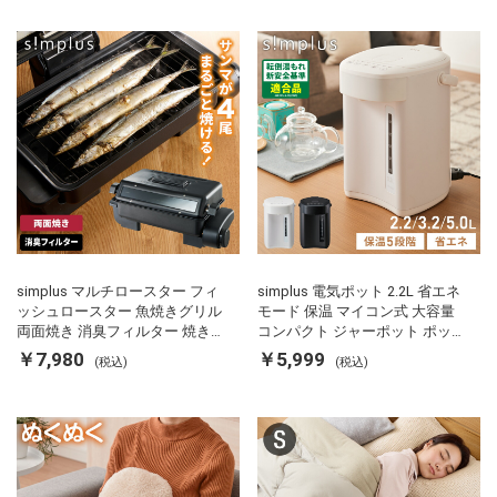
simplus マルチロースター フィ
simplus 電気ポット 2.2L 省エネ
ッシュロースター 魚焼きグリル
モード 保温 マイコン式 大容量
両面焼き 消臭フィルター 焼き魚
コンパクト ジャーポット ポット
両面ヒーター タイマー付き SP-
カルキ抜き 空焚き防止 温度調節
￥7,980
￥5,999
(税込)
(税込)
FRS01 マットブラック シンプラ
軽量 SP-PD22 シンプラス
ス