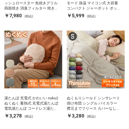
ッシュロースター 魚焼きグリル
モード 保温 マイコン式 大容量
両面焼き 消臭フィルター 焼き魚
コンパクト ジャーポット ポット
両面ヒーター タイマー付き SP-
カルキ抜き 空焚き防止 温度調節
￥7,980
￥5,999
(税込)
(税込)
FRS01 マットブラック シンプラ
軽量 SP-PD22 シンプラス
ス
湯たんぽ 充電式 かわいい nuku2
ぬくもりシールド シンサレート
ぬくぬく 蓄熱式 充電式湯たんぽ
掛け布団 シングル バイカラー
電気湯たんぽ コードレス湯たん
襟元までフリース カバーなしで
ぽ エコ 節電 節約 省エネ 充電式
使える 軽い 丸洗い 断熱 保温 抗
￥3,278
￥3,280
(税込)
(税込)
エコ電気あんか EWT-2143 スリ
菌防臭 洗える 防ダニ 軽量 ホコ
ーアップ
リが出にくい 低ホル 暖かい 冬