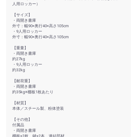
人用ロッカー）
【サイズ】
・両開き書庫
外寸：幅90×奥行40×高さ105cm
・9人用ロッカー
外寸：幅90×奥行40×高さ105cm
【重量】
・両開き書庫
約27kg
・9人用ロッカー
約32kg
【耐荷重】
・両開き書庫
約35kg※棚板1枚あたり
【材質】
本体／スチール製、粉体塗装
【その他】
付属品
・両開き書庫
棚板×2枚、鍵×2本、連結部材