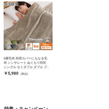
用掛け布団 掛ふとん 暖かさ羽毛
の約2倍 thinsulate
6層毛布 布団カバーにもなる毛
布 シンサレート ぬくもり特区
シングル セミダブル ダブル ブ
ランケット 掛け布団カバー フラ
￥5,980
(税込)
ンネル 保温 蓄熱 吸湿 発熱 断熱
軽い 冬用掛け布団 冬用 布団 洗
える
特集・キャンペーン