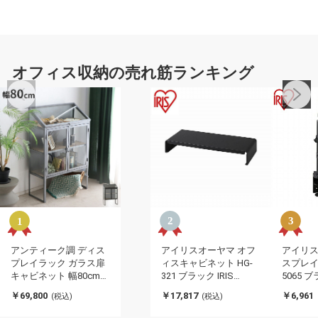
オフィス収納の売れ筋ランキング
アンティーク調 ディス
アイリスオーヤマ オフ
アイリス
プレイラック ガラス扉
ィスキャビネット HG-
スプレイ
キャビネット 幅80cm
321 ブラック IRIS
5065 
扉付き スチール脚 おし
OHYAMA(代引不可)
レイアーム
￥69,800
￥17,817
￥6,961
(税込)
(税込)
ゃれ 北欧 コレクション
OYAMA
ケース(代引不可)