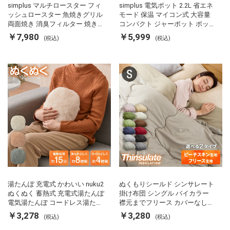
simplus マルチロースター フィ
simplus 電気ポット 2.2L 省エネ
ッシュロースター 魚焼きグリル
モード 保温 マイコン式 大容量
両面焼き 消臭フィルター 焼き魚
コンパクト ジャーポット ポット
両面ヒーター タイマー付き SP-
カルキ抜き 空焚き防止 温度調節
￥7,980
￥5,999
(税込)
(税込)
FRS01 マットブラック シンプラ
軽量 SP-PD22 シンプラス
ス
湯たんぽ 充電式 かわいい nuku2
ぬくもりシールド シンサレート
ぬくぬく 蓄熱式 充電式湯たんぽ
掛け布団 シングル バイカラー
電気湯たんぽ コードレス湯たん
襟元までフリース カバーなしで
ぽ エコ 節電 節約 省エネ 充電式
使える 軽い 丸洗い 断熱 保温 抗
￥3,278
￥3,280
(税込)
(税込)
エコ電気あんか EWT-2143 スリ
菌防臭 洗える 防ダニ 軽量 ホコ