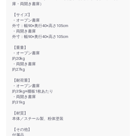
庫・両開き書庫）
【サイズ】
・オープン書庫
外寸：幅90×奥行40×高さ105cm
・両開き書庫
外寸：幅90×奥行40×高さ105cm
【重量】
・オープン書庫
約20kg
・両開き書庫
約27kg
【耐荷重】
・オープン書庫
約35kg※棚板1枚あたり
・両開き書庫
約31kg
【材質】
本体／スチール製、粉体塗装
【その他】
付属品