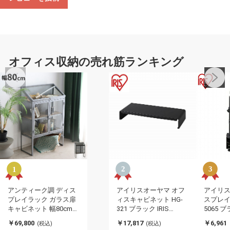
オフィス収納の売れ筋ランキング
アンティーク調 ディス
アイリスオーヤマ オフ
アイリス
プレイラック ガラス扉
ィスキャビネット HG-
スプレイ
キャビネット 幅80cm
321 ブラック IRIS
5065 
扉付き スチール脚 おし
OHYAMA(代引不可)
レイアーム
￥69,800
￥17,817
￥6,961
(税込)
(税込)
ゃれ 北欧 コレクション
OYAMA