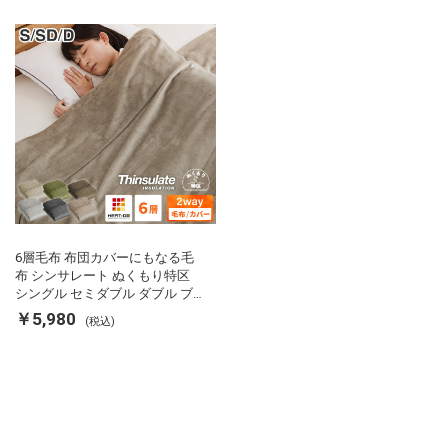
ーアップ
リが出にくい 低ホル 暖かい 冬
用掛け布団 掛ふとん 暖かさ羽毛
の約2倍 thinsulate
6層毛布 布団カバーにもなる毛
布 シンサレート ぬくもり特区
シングル セミダブル ダブル ブ
ランケット 掛け布団カバー フラ
￥5,980
(税込)
ンネル 保温 蓄熱 吸湿 発熱 断熱
軽い 冬用掛け布団 冬用 布団 洗
える