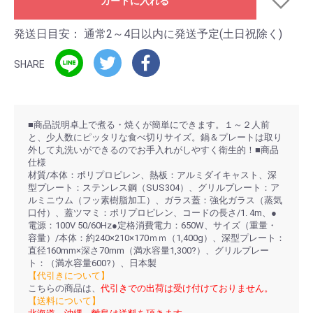
カートに入れる
発送日目安：
通常2～4日以内に発送予定(土日祝除く)
SHARE
■商品説明卓上で煮る・焼くが簡単にできます。１～２人前
と、少人数にピッタリな食べ切りサイズ。鍋＆プレートは取り
外して丸洗いができるのでお手入れがしやすく衛生的！■商品
仕様
材質/本体：ポリプロピレン、熱板：アルミダイキャスト、深
型プレート：ステンレス鋼（SUS304）、グリルプレート：ア
ルミニウム（フッ素樹脂加工）、ガラス蓋：強化ガラス（蒸気
口付）、蓋ツマミ：ポリプロピレン、コードの長さ/1. 4m、●
電源：100V 50/60Hz●定格消費電力：650W、サイズ（重量・
容量）/本体：約240×210×170ｍｍ（1,400g）、深型プレート：
直径160mm×深さ70mm（満水容量1,300?）、グリルプレー
ト：（満水容量600?）、日本製
【代引きについて】
こちらの商品は、
代引きでの出荷は受け付けておりません。
【送料について】