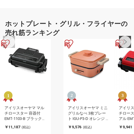
ホットプレート・グリル・フライヤーの
売れ筋ランキング
アイリスオーヤマ マル
アイリスオーヤマ ミニ
アイリス
チロースター 容器付
グリルなべ 3枚プレー
チロース
EMT-1103-B ブラック
ト IGU-P3-D オレンジ グ
アル EMT
マルチロースター 容器
リルなべ 3枚プレート
ド マル
￥11,187
￥9,576
￥9,941
(税込)
(税込)
付 IRIS OYAMA(代引不
IRIS OYAMA(代引不可)
IRIS O