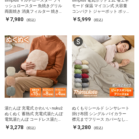
simplus マルチロースター フィ
simplus 電気ポット 2.2L 省エネ
ッシュロースター 魚焼きグリル
モード 保温 マイコン式 大容量
両面焼き 消臭フィルター 焼き魚
コンパクト ジャーポット ポット
両面ヒーター タイマー付き SP-
カルキ抜き 空焚き防止 温度調節
￥7,980
￥5,999
(税込)
(税込)
FRS01 マットブラック シンプラ
軽量 SP-PD22 シンプラス
ス
湯たんぽ 充電式 かわいい nuku2
ぬくもりシールド シンサレート
ぬくぬく 蓄熱式 充電式湯たんぽ
掛け布団 シングル バイカラー
電気湯たんぽ コードレス湯たん
襟元までフリース カバーなしで
ぽ エコ 節電 節約 省エネ 充電式
使える 軽い 丸洗い 断熱 保温 抗
￥3,278
￥3,280
(税込)
(税込)
エコ電気あんか EWT-2143 スリ
菌防臭 洗える 防ダニ 軽量 ホコ
ーアップ
リが出にくい 低ホル 暖かい 冬