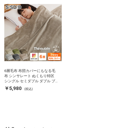
用掛け布団 掛ふとん 暖かさ羽毛
の約2倍 thinsulate
6層毛布 布団カバーにもなる毛
布 シンサレート ぬくもり特区
シングル セミダブル ダブル ブ
ランケット 掛け布団カバー フラ
￥5,980
(税込)
ンネル 保温 蓄熱 吸湿 発熱 断熱
軽い 冬用掛け布団 冬用 布団 洗
える