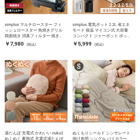
simplus マルチロースター フィ
simplus 電気ポット 2.2L 省エネ
ッシュロースター 魚焼きグリル
モード 保温 マイコン式 大容量
両面焼き 消臭フィルター 焼き魚
コンパクト ジャーポット ポット
両面ヒーター タイマー付き SP-
カルキ抜き 空焚き防止 温度調節
￥7,980
￥5,999
(税込)
(税込)
FRS01 マットブラック シンプラ
軽量 SP-PD22 シンプラス
ス
湯たんぽ 充電式 かわいい nuku2
ぬくもりシールド シンサレート
ぬくぬく 蓄熱式 充電式湯たんぽ
掛け布団 シングル バイカラー