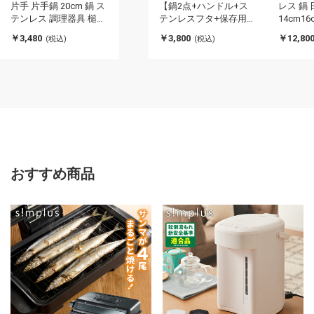
片手 片手鍋 20cm 鍋 ス
【鍋2点+ハンドル+ス
レス 鍋
テンレス 調理器具 槌目
テンレスフタ+保存用フ
14cm16
注ぎ口 行平鍋 雪平 なべ
タ×2】 日本製 着脱取手
鍋セット
￥3,480
￥3,800
￥12,80
(税込)
(税込)
メモリ 目盛り シルバー
ステンレス IH ガスコン
ス 新潟
ガス キッチン用品 ゆき
ロ可 『エクセレントシ
ス製 片
ひら シンプル 直火 日本
ェフ ワンタッチクッカ
なべ 両
製 オール熱源(代引不
ー(代引不可)
バー(代
可)
おすすめ商品