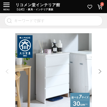
リコメン堂インテリア館
0
【公式】 - 家具・インテリア通販