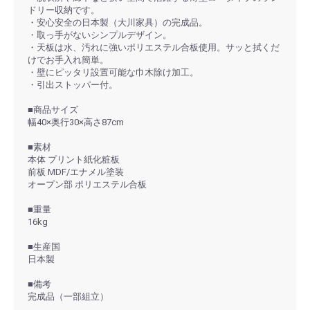
ドリー収納です。
・安心安全の日本製（大川家具）の完成品。
・取っ手がないシンプルデザイン。
・天板は水、汚れに強いポリエステル合板使用。サッと拭くだ
けでお手入れ簡単。
・壁にピッタリ設置可能な巾木除け加工。
・引出ストッパー付。
■商品サイズ
幅40×奥行30×高さ87cm
■素材
本体 プリント紙化粧板
前板 MDF/エナメル塗装
オープン部 ポリエステル合板
■重量
16kg
■生産国
日本製
■備考
完成品（一部組立）