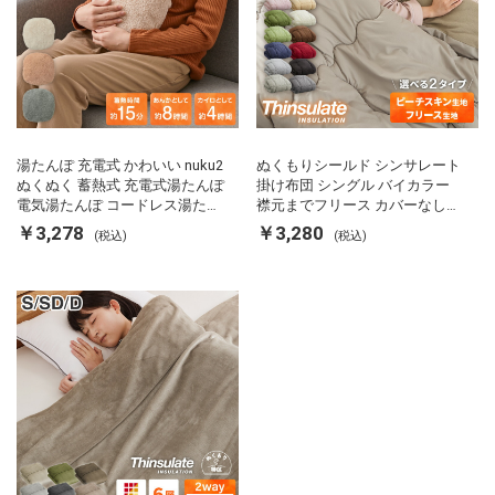
湯たんぽ 充電式 かわいい nuku2
ぬくもりシールド シンサレート
ぬくぬく 蓄熱式 充電式湯たんぽ
掛け布団 シングル バイカラー
電気湯たんぽ コードレス湯たん
襟元までフリース カバーなしで
ぽ エコ 節電 節約 省エネ 充電式
使える 軽い 丸洗い 断熱 保温 抗
￥3,278
￥3,280
(税込)
(税込)
エコ電気あんか EWT-2143 スリ
菌防臭 洗える 防ダニ 軽量 ホコ
ーアップ
リが出にくい 低ホル 暖かい 冬
用掛け布団 掛ふとん 暖かさ羽毛
の約2倍 thinsulate