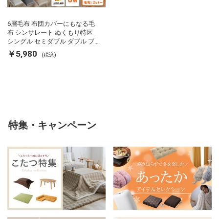
6層毛布 布団カバーにもなる毛
布 シンサレート ぬくもり特区
シングル セミダブル ダブル ブ
ランケット 掛け布団カバー フラ
￥5,980
(税込)
ンネル 保温 蓄熱 吸湿 発熱 断熱
軽い 冬用掛け布団 冬用 布団 洗
える
特集・キャンペーン