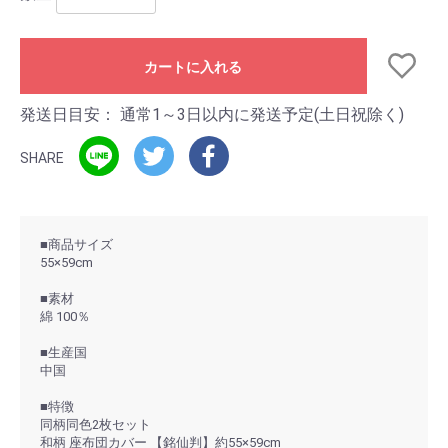
カートに入れる
発送日目安：
通常1～3日以内に発送予定(土日祝除く)
SHARE
■商品サイズ
55×59cm
■素材
綿 100％
■生産国
中国
■特徴
同柄同色2枚セット
和柄 座布団カバー 【銘仙判】約55×59cm