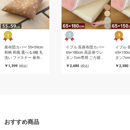
座布団カバー 55×59cm
イブル 長座布団カバー
イブル 
和柄 和風 選べる4種 丸
65×180cm 高反発ウレ
65×15
洗い ファスナー 座布団
タン7cm専用 ごろ寝マ
タン7c
おしゃれ 銘仙判 桜 イン
ット ごろ寝カバー 洗え
ット ご
￥1,399
￥2,480
￥2,380
(税込)
(税込)
テリア おしゃれ 北欧 オ
るカバー 洗濯可能 ファ
るカバー
ールシーズン シンプル
スナータイプ 北欧 おし
スナータ
コンパクト リビング ダ
ゃれ かわいい ベビー
ゃれ か
イニング(代引不可)
(代引不可)
(代引不可
おすすめ商品