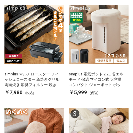
simplus マルチロースター フィ
simplus 電気ポット 2.2L 省エネ
ッシュロースター 魚焼きグリル
モード 保温 マイコン式 大容量
両面焼き 消臭フィルター 焼き魚
コンパクト ジャーポット ポット
両面ヒーター タイマー付き SP-
カルキ抜き 空焚き防止 温度調節
￥7,980
￥5,999
(税込)
(税込)
FRS01 マットブラック シンプラ
軽量 SP-PD22 シンプラス
ス